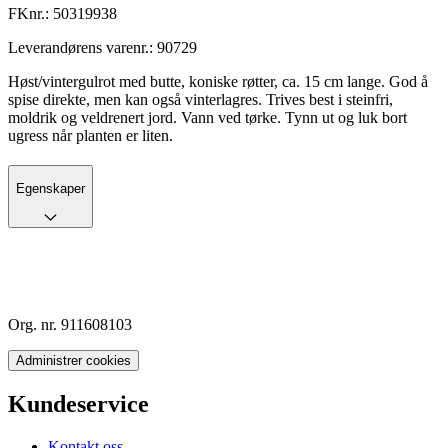
FKnr.:
50319938
Leverandørens varenr.:
90729
Høst/vintergulrot med butte, koniske røtter, ca. 15 cm lange. God å
spise direkte, men kan også vinterlagres. Trives best i steinfri,
moldrik og veldrenert jord. Vann ved tørke. Tynn ut og luk bort
ugress når planten er liten.
Egenskaper
Org. nr. 911608103
Administrer cookies
Kundeservice
Kontakt oss