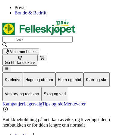
Privat
Bonde & Bedrift
Velg min butikk
Gå til
Handlekurv
Kjæledyr
Hage og uterom
Hjem og fritid
Klær og sko
Verktøy og redskap
Skog og ved
Kampanjer
Lagersalg
Tips og råd
Merkevarer
Butikkbeholdning på nett kan avvike, og leveringstiden i
nettbutikken er for tiden lengre enn normalt