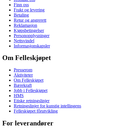
Finn oss
Frakt og levering
Betaling
Retur og angrerett
Reklamasjon
Kjøpsbetingelser
Personopplysninger
Nettsvindel
Informasjonskapsler
Om Felleskjøpet
Presserom
Aktiviteter
Om Felleskjøpet
Bærekraft
Jobb i Felleskjøpet
HMS
Etiske retningslinjer
Retningslinjer for kunstig intellingens
Felleskjøpet fôrutvikling
For leverandører