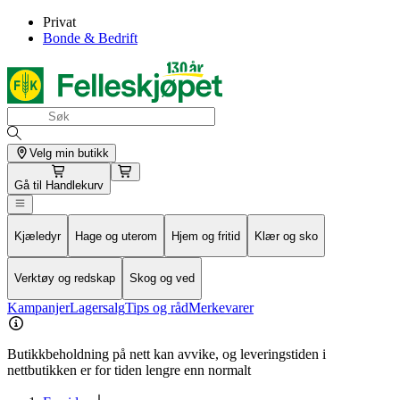
Privat
Bonde & Bedrift
Velg min butikk
Gå til
Handlekurv
Kjæledyr
Hage og uterom
Hjem og fritid
Klær og sko
Verktøy og redskap
Skog og ved
Kampanjer
Lagersalg
Tips og råd
Merkevarer
Butikkbeholdning på nett kan avvike, og leveringstiden i
nettbutikken er for tiden lengre enn normalt