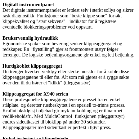
Digitalt instrumentpanel
Det digitale instrumentpanelet er lettlest selv i sterkt sollys og sikrer
rask diagnostikk. Funksjoner som "beste klippe sone" for økt
klippekvalitet og "start sekvens" - indikator for å registrere
eventuelle blokkeringsproblemer ved oppstart.
Brukervennlig hydraulikk
Egonomiske spaker som hever og senker klippeaggregatet og
redskaper. En "flytstilling" gjør at frontmontert utstyr følger
terrenget. De logiske betjeningsorganene gir enkel og lett betjening.
Hurtigkoblet klippeaggregat
Du trenger hverken verktøy eller sterke muskler for å koble disse
klippeaggregatene til eller fra. Alt som må gjøres er å rygge sakte
over den til du hører et "klikk" (tileggsutstyr)
Klippeaggregat for X940 serien
Disse profesjonelle klippeaggregatene er presset fra en enkelt
stålplate, og deretter rustbeskyttet i en spesiell to-trinns prosess.
Kraftuttakskløtsj i oljebad gir myk innkobling og er tilnærmet
vedlikeholdsfri. Med MulchControl- funksjonen (tileggsutstyr)
endres sideutkastet til bioklipp på under 30 sekunder.
Klippeaggregater med sideutkast er perfekt i høyt gress.
Enkel justering av klippehøyde