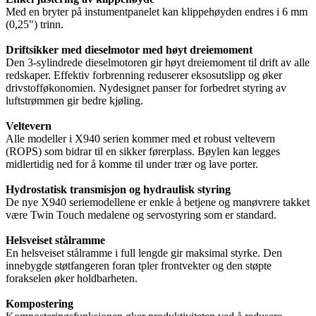
Med en bryter på instumentpanelet kan klippehøyden endres i 6 mm
(0,25") trinn.
Driftsikker med dieselmotor med høyt dreiemoment
Den 3-sylindrede dieselmotoren gir høyt dreiemoment til drift av alle
redskaper. Effektiv forbrenning reduserer eksosutslipp og øker
drivstofføkonomien. Nydesignet panser for forbedret styring av
luftstrømmen gir bedre kjøling.
Veltevern
Alle modeller i X940 serien kommer med et robust veltevern
(ROPS) som bidrar til en sikker førerplass. Bøylen kan legges
midlertidig ned for å komme til under trær og lave porter.
Hydrostatisk transmisjon og hydraulisk styring
De nye X940 seriemodellene er enkle å betjene og manøvrere takket
være Twin Touch medalene og servostyring som er standard.
Helsveiset stålramme
En helsveiset stålramme i full lengde gir maksimal styrke. Den
innebygde støtfangeren foran tpler frontvekter og den støpte
forakselen øker holdbarheten.
Kompostering