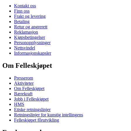
Kontakt oss
Finn oss
Frakt og levering
Betaling
Retur og angrerett
Reklamasjon
Kjøpsbetingelser
Personopplysninger
Nettsvindel
Informasjonskapsler
Om Felleskjøpet
Presserom
Aktiviteter
Om Felleskjøpet
Bærekraft
Jobb i Felleskjøpet
HMS
Etiske retningslinjer
Retningslinjer for kunstig intellingens
Felleskjøpet fôrutvikling