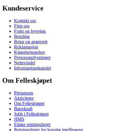
Kundeservice
Kontakt oss
Finn oss
Frakt og levering
Betaling
Retur og angrerett
Reklamasjon
Kjøpsbetingelser
Personopplysninger
Nettsvindel
Informasjonskapsler
Om Felleskjøpet
Presserom
Aktiviteter
Om Felleskjøpet
Bærekraft
Jobb i Felleskjøpet
HMS
Etiske retningslinjer
Retningslinjer for kunstig intellingens