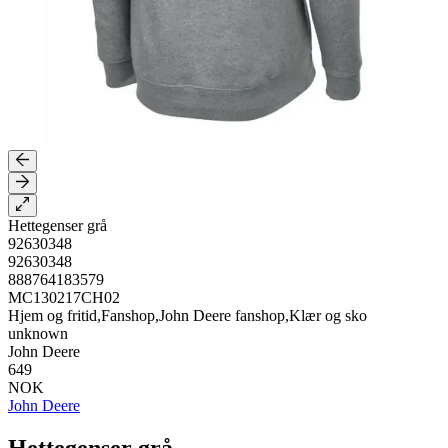
Hettegenser grå
92630348
92630348
888764183579
MC130217CH02
Hjem og fritid,Fanshop,John Deere fanshop,Klær og sko
unknown
John Deere
649
NOK
John Deere
Hettegenser grå