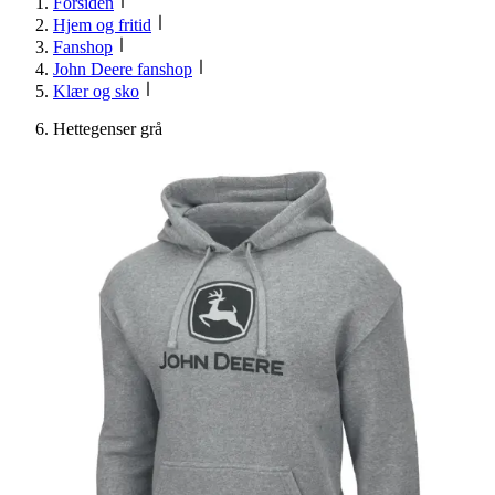
Forsiden
Hjem og fritid
Fanshop
John Deere fanshop
Klær og sko
Hettegenser grå