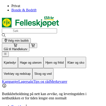
Privat
Bonde & Bedrift
Velg min butikk
Gå til
Handlekurv
Kjæledyr
Hage og uterom
Hjem og fritid
Klær og sko
Verktøy og redskap
Skog og ved
Kampanjer
Lagersalg
Tips og råd
Merkevarer
Butikkbeholdning på nett kan avvike, og leveringstiden i
nettbutikken er for tiden lengre enn normalt