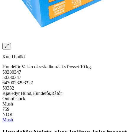
Kun i butikk
Hundefôr Vaisto okse-kalkun-laks frosset 10 kg
50330347
50330347
6430023293327
50332
Kjæledyr,Hund,Hundefôr,Råfôr
Out of stock
Mush
759
NOK
Mush