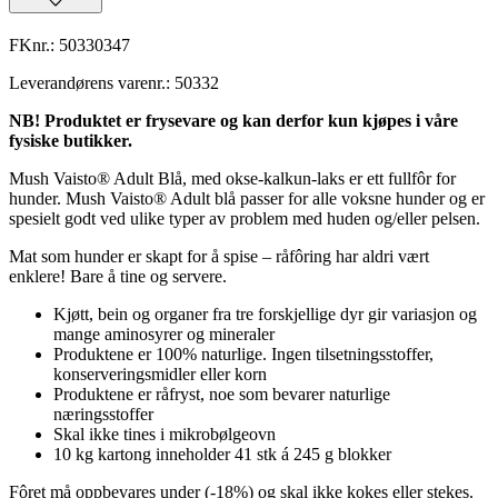
FKnr.:
50330347
Leverandørens varenr.:
50332
NB! Produktet er frysevare og kan derfor kun kjøpes i våre
fysiske butikker.
Mush Vaisto® Adult Blå, med okse-kalkun-laks er ett fullfôr for
hunder. Mush Vaisto® Adult blå passer for alle voksne hunder og er
spesielt godt ved ulike typer av problem med huden og/eller pelsen.
Mat som hunder er skapt for å spise – råfôring har aldri vært
enklere! Bare å tine og servere.
Kjøtt, bein og organer fra tre forskjellige dyr gir variasjon og
mange aminosyrer og mineraler
Produktene er 100% naturlige. Ingen tilsetningsstoffer,
konserveringsmidler eller korn
Produktene er råfryst, noe som bevarer naturlige
næringsstoffer
Skal ikke tines i mikrobølgeovn
10 kg kartong inneholder 41 stk á 245 g blokker
Fôret må oppbevares under (-18%) og skal ikke kokes eller stekes.