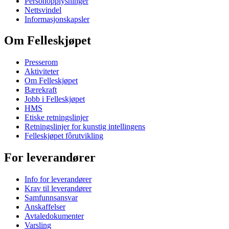
Personopplysninger
Nettsvindel
Informasjonskapsler
Om Felleskjøpet
Presserom
Aktiviteter
Om Felleskjøpet
Bærekraft
Jobb i Felleskjøpet
HMS
Etiske retningslinjer
Retningslinjer for kunstig intellingens
Felleskjøpet fôrutvikling
For leverandører
Info for leverandører
Krav til leverandører
Samfunnsansvar
Anskaffelser
Avtaledokumenter
Varsling