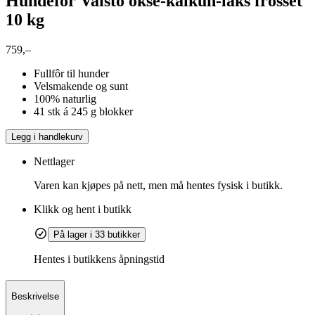
Hundefôr Vaisto okse-kalkun-laks frosset
10 kg
759,–
Fullfôr til hunder
Velsmakende og sunt
100% naturlig
41 stk á 245 g blokker
Legg i handlekurv
Nettlager
Varen kan kjøpes på nett, men må hentes fysisk i butikk.
Klikk og hent i butikk
På lager i 33 butikker
Hentes i butikkens åpningstid
Beskrivelse