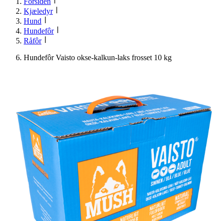
Forsiden
Kjæledyr
Hund
Hundefôr
Råfôr
Hundefôr Vaisto okse-kalkun-laks frosset 10 kg