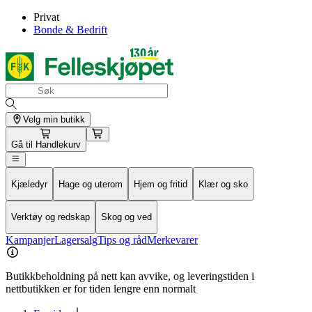
Privat
Bonde & Bedrift
Velg min butikk
Gå til
Handlekurv
Kjæledyr
Hage og uterom
Hjem og fritid
Klær og sko
Verktøy og redskap
Skog og ved
Kampanjer
Lagersalg
Tips og råd
Merkevarer
Butikkbeholdning på nett kan avvike, og leveringstiden i
nettbutikken er for tiden lengre enn normalt