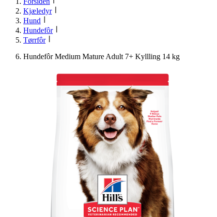
Forsiden
Kjæledyr
Hund
Hundefôr
Tørrfôr
Hundefôr Medium Mature Adult 7+ Kyllling 14 kg