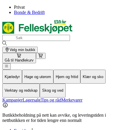
Privat
Bonde & Bedrift
Velg min butikk
Gå til
Handlekurv
Kjæledyr
Hage og uterom
Hjem og fritid
Klær og sko
Verktøy og redskap
Skog og ved
Kampanjer
Lagersalg
Tips og råd
Merkevarer
Butikkbeholdning på nett kan avvike, og leveringstiden i
nettbutikken er for tiden lengre enn normalt