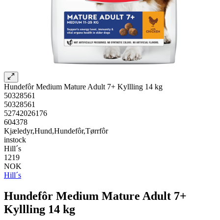
Hundefôr Medium Mature Adult 7+ Kyllling 14 kg
50328561
50328561
52742026176
604378
Kjæledyr,Hund,Hundefôr,Tørrfôr
instock
Hill´s
1219
NOK
Hill´s
Hundefôr Medium Mature Adult 7+
Kyllling 14 kg