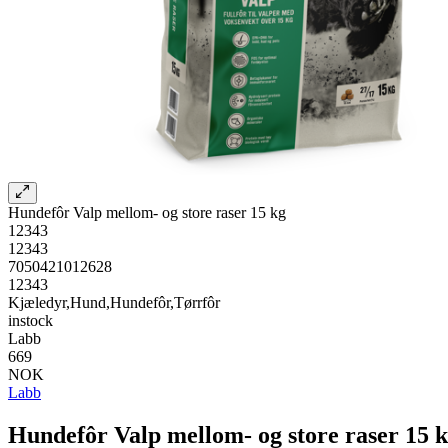
Hundefôr Valp mellom- og store raser 15 kg
12343
12343
7050421012628
12343
Kjæledyr,Hund,Hundefôr,Tørrfôr
instock
Labb
669
NOK
Labb
Hundefôr Valp mellom- og store raser 15 