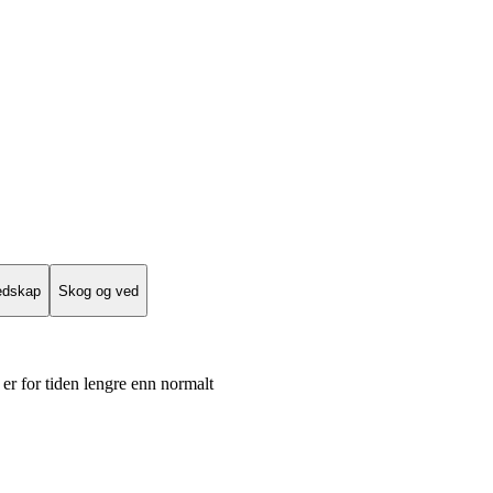
edskap
Skog og ved
er for tiden lengre enn normalt