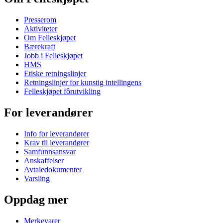
Presserom
Aktiviteter
Om Felleskjøpet
Bærekraft
Jobb i Felleskjøpet
HMS
Etiske retningslinjer
Retningslinjer for kunstig intellingens
Felleskjøpet fôrutvikling
For leverandører
Info for leverandører
Krav til leverandører
Samfunnsansvar
Anskaffelser
Avtaledokumenter
Varsling
Oppdag mer
Merkevarer