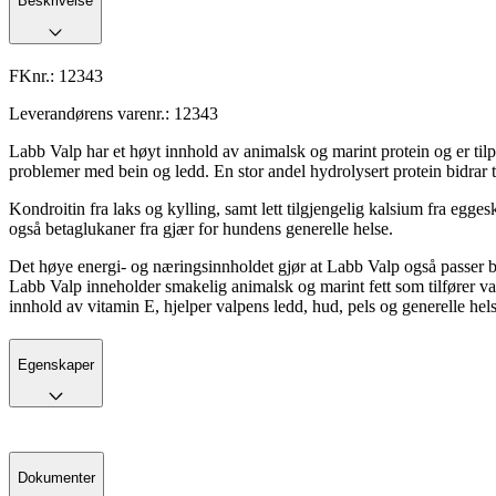
Beskrivelse
FKnr.:
12343
Leverandørens varenr.:
12343
Labb Valp har et høyt innhold av animalsk og marint protein og er tilpas
problemer med bein og ledd. En stor andel hydrolysert protein bidrar ti
Kondroitin fra laks og kylling, samt lett tilgjengelig kalsium fra egge
også betaglukaner fra gjær for hundens generelle helse.
Det høye energi- og næringsinnholdet gjør at Labb Valp også passer bra
Labb Valp inneholder smakelig animalsk og marint fett som tilfører 
innhold av vitamin E, hjelper valpens ledd, hud, pels og generelle hel
Egenskaper
Dokumenter