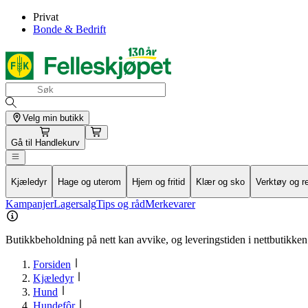
Privat
Bonde & Bedrift
Velg min butikk
Gå til
Handlekurv
Kjæledyr
Hage og uterom
Hjem og fritid
Klær og sko
Verktøy og r
Kampanjer
Lagersalg
Tips og råd
Merkevarer
Butikkbeholdning på nett kan avvike, og leveringstiden i nettbutikken 
Forsiden
Kjæledyr
Hund
Hundefôr