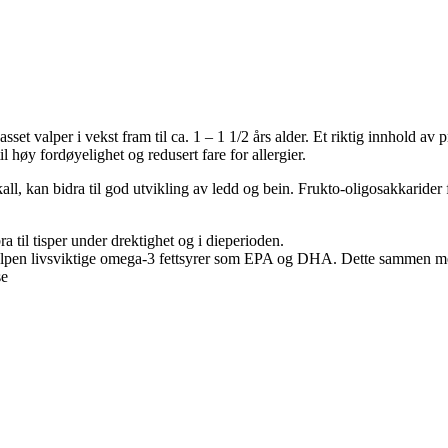
set valper i vekst fram til ca. 1 – 1 1/2 års alder. Et riktig innhold av
l høy fordøyelighet og redusert fare for allergier.
skall, kan bidra til god utvikling av ledd og bein. Frukto-oligosakkarider
 til tisper under drektighet og i dieperioden.
valpen livsviktige omega-3 fettsyrer som EPA og DHA. Dette sammen me
se