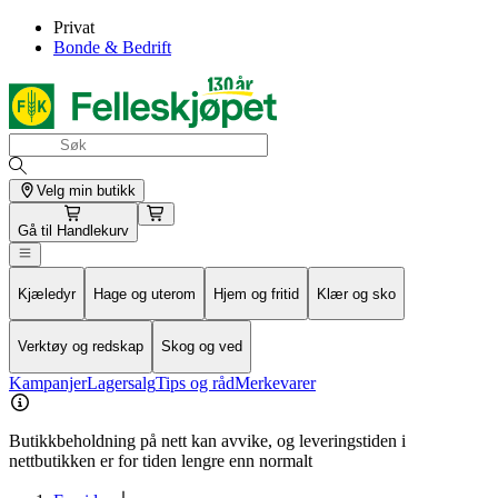
Privat
Bonde & Bedrift
Velg min butikk
Gå til
Handlekurv
Kjæledyr
Hage og uterom
Hjem og fritid
Klær og sko
Verktøy og redskap
Skog og ved
Kampanjer
Lagersalg
Tips og råd
Merkevarer
Butikkbeholdning på nett kan avvike, og leveringstiden i
nettbutikken er for tiden lengre enn normalt