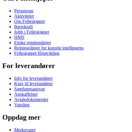
Presserom
Aktiviteter
Om Felleskjøpet
Bærekraft
Jobb i Felleskjøpet
HMS
Etiske retningslinjer
Retningslinjer for kunstig intellingens
Felleskjøpet fôrutvikling
For leverandører
Info for leverandører
Krav til leverandører
Samfunnsansvar
Anskaffelser
Avtaledokumenter
Varsling
Oppdag mer
Merkevarer