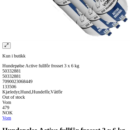
Kun i butikk
Hundepølse Active fullfôr frosset 3 x 6 kg
50332881
50332881
7090023068449
133506
Kjæledyr,Hund,Hundefôr,Våtfôr
Out of stock
Vom
479
NOK
Vom