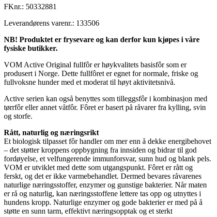
FKnr.:
50332881
Leverandørens varenr.:
133506
NB! Produktet er frysevare og kan derfor kun kjøpes i våre
fysiske butikker.
VOM Active Original fullfôr er høykvalitets basisfôr som er
produsert i Norge. Dette fullfôret er egnet for normale, friske og
fullvoksne hunder med et moderat til høyt aktivitetsnivå.
Active serien kan også benyttes som tilleggsfôr i kombinasjon med
tørrfôr eller annet våtfôr. Fôret er basert på råvarer fra kylling, svin
og storfe.
Rått, naturlig og næringsrikt
Et biologisk tilpasset fôr handler om mer enn å dekke energibehovet
– det støtter kroppens oppbygning fra innsiden og bidrar til god
fordøyelse, et velfungerende immunforsvar, sunn hud og blank pels.
VOM er utviklet med dette som utgangspunkt. Fôret er rått og
ferskt, og det er ikke varmebehandlet. Dermed bevares råvarenes
naturlige næringsstoffer, enzymer og gunstige bakterier. Når maten
er rå og naturlig, kan næringsstoffene lettere tas opp og utnyttes i
hundens kropp. Naturlige enzymer og gode bakterier er med på å
støtte en sunn tarm, effektivt næringsopptak og et sterkt