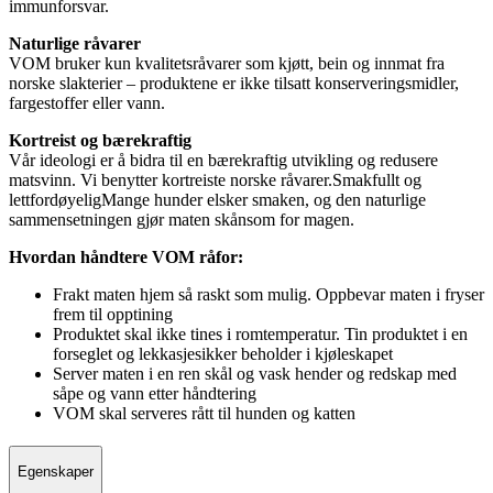
immunforsvar.
Naturlige råvarer
VOM bruker kun kvalitetsråvarer som kjøtt, bein og innmat fra
norske slakterier – produktene er ikke tilsatt konserveringsmidler,
fargestoffer eller vann.
Kortreist og bærekraftig
Vår ideologi er å bidra til en bærekraftig utvikling og redusere
matsvinn. Vi benytter kortreiste norske råvarer.Smakfullt og
lettfordøyeligMange hunder elsker smaken, og den naturlige
sammensetningen gjør maten skånsom for magen.
Hvordan håndtere VOM råfor:
Frakt maten hjem så raskt som mulig. Oppbevar maten i fryser
frem til opptining
Produktet skal ikke tines i romtemperatur. Tin produktet i en
forseglet og lekkasjesikker beholder i kjøleskapet
Server maten i en ren skål og vask hender og redskap med
såpe og vann etter håndtering
VOM skal serveres rått til hunden og katten
Egenskaper