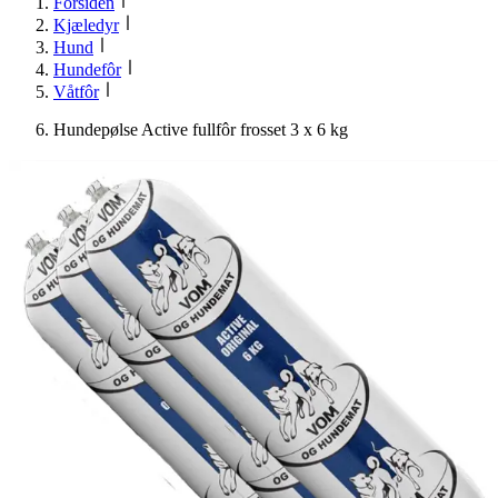
Forsiden
Kjæledyr
Hund
Hundefôr
Våtfôr
Hundepølse Active fullfôr frosset 3 x 6 kg