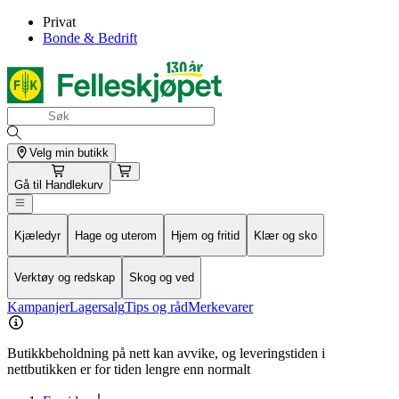
Privat
Bonde & Bedrift
Velg min butikk
Gå til
Handlekurv
Kjæledyr
Hage og uterom
Hjem og fritid
Klær og sko
Verktøy og redskap
Skog og ved
Kampanjer
Lagersalg
Tips og råd
Merkevarer
Butikkbeholdning på nett kan avvike, og leveringstiden i
nettbutikken er for tiden lengre enn normalt