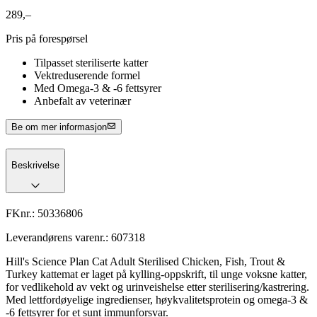
289,–
Pris på forespørsel
Tilpasset steriliserte katter
Vektreduserende formel
Med Omega-3 & -6 fettsyrer
Anbefalt av veterinær
Be om mer informasjon
Beskrivelse
FKnr.:
50336806
Leverandørens varenr.:
607318
Hill's Science Plan Cat Adult Sterilised Chicken, Fish, Trout &
Turkey kattemat er laget på kylling-oppskrift, til unge voksne katter,
for vedlikehold av vekt og urinveishelse etter sterilisering/kastrering.
Med lettfordøyelige ingredienser, høykvalitetsprotein og omega-3 &
-6 fettsyrer for et sunt immunforsvar.