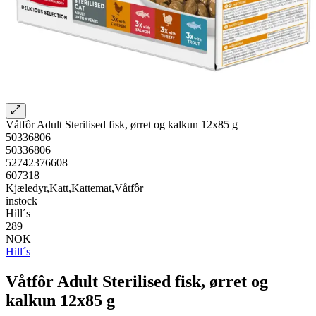
Våtfôr Adult Sterilised fisk, ørret og kalkun 12x85 g
50336806
50336806
52742376608
607318
Kjæledyr,Katt,Kattemat,Våtfôr
instock
Hill´s
289
NOK
Hill´s
Våtfôr Adult Sterilised fisk, ørret og
kalkun 12x85 g