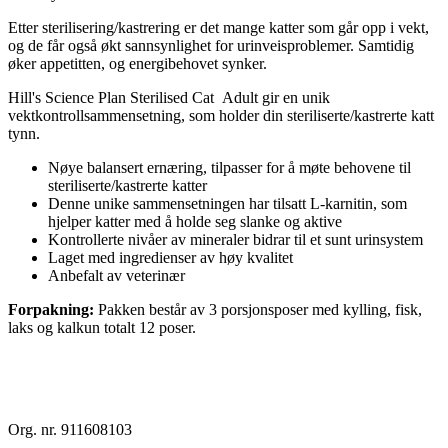
Etter sterilisering/kastrering er det mange katter som går opp i vekt,
og de får også økt sannsynlighet for urinveisproblemer. Samtidig
øker appetitten, og energibehovet synker.
Hill's Science Plan Sterilised Cat Adult gir en unik
vektkontrollsammensetning, som holder din steriliserte/kastrerte katt
tynn.
Nøye balansert ernæring, tilpasser for å møte behovene til
steriliserte/kastrerte katter
Denne unike sammensetningen har tilsatt L-karnitin, som
hjelper katter med å holde seg slanke og aktive
Kontrollerte nivåer av mineraler bidrar til et sunt urinsystem
Laget med ingredienser av høy kvalitet
Anbefalt av veterinær
Forpakning:
Pakken består av 3 porsjonsposer med kylling, fisk,
laks og kalkun totalt 12 poser.
Org. nr. 911608103