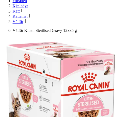
Forsiden
Kjæledyr
Katt
Kattemat
Våtfôr
Våtfôr Kitten Sterilised Gravy 12x85 g