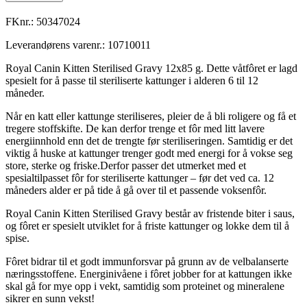
FKnr.:
50347024
Leverandørens varenr.:
10710011
Royal Canin Kitten Sterilised Gravy 12x85 g. Dette våtfôret er lagd
spesielt for å passe til steriliserte kattunger i alderen 6 til 12
måneder.
Når en katt eller kattunge steriliseres, pleier de å bli roligere og få et
tregere stoffskifte. De kan derfor trenge et fôr med litt lavere
energiinnhold enn det de trengte før steriliseringen. Samtidig er det
viktig å huske at kattunger trenger godt med energi for å vokse seg
store, sterke og friske.Derfor passer det utmerket med et
spesialtilpasset fôr for steriliserte kattunger – før det ved ca. 12
måneders alder er på tide å gå over til et passende voksenfôr.
Royal Canin Kitten Sterilised Gravy består av fristende biter i saus,
og fôret er spesielt utviklet for å friste kattunger og lokke dem til å
spise.
Fôret bidrar til et godt immunforsvar på grunn av de velbalanserte
næringsstoffene. Energinivåene i fôret jobber for at kattungen ikke
skal gå for mye opp i vekt, samtidig som proteinet og mineralene
sikrer en sunn vekst!