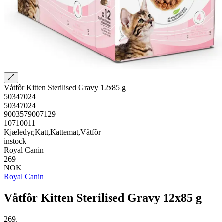
Våtfôr Kitten Sterilised Gravy 12x85 g
50347024
50347024
9003579007129
10710011
Kjæledyr,Katt,Kattemat,Våtfôr
instock
Royal Canin
269
NOK
Royal Canin
Våtfôr Kitten Sterilised Gravy 12x85 g
269,–