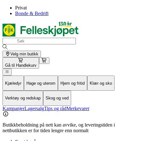
Privat
Bonde & Bedrift
Velg min butikk
Gå til
Handlekurv
Kjæledyr
Hage og uterom
Hjem og fritid
Klær og sko
Verktøy og redskap
Skog og ved
Kampanjer
Lagersalg
Tips og råd
Merkevarer
Butikkbeholdning på nett kan avvike, og leveringstiden i
nettbutikken er for tiden lengre enn normalt