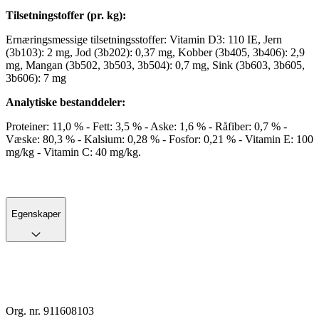
Tilsetningstoffer (pr. kg):
Ernæringsmessige tilsetningsstoffer: Vitamin D3: 110 IE, Jern
(3b103): 2 mg, Jod (3b202): 0,37 mg, Kobber (3b405, 3b406): 2,9
mg, Mangan (3b502, 3b503, 3b504): 0,7 mg, Sink (3b603, 3b605,
3b606): 7 mg
Analytiske bestanddeler:
Proteiner: 11,0 % - Fett: 3,5 % - Aske: 1,6 % - Råfiber: 0,7 % -
Væske: 80,3 % - Kalsium: 0,28 % - Fosfor: 0,21 % - Vitamin E: 100
mg/kg - Vitamin C: 40 mg/kg.
Egenskaper
Org. nr. 911608103