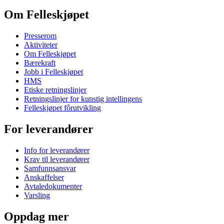
Om Felleskjøpet
Presserom
Aktiviteter
Om Felleskjøpet
Bærekraft
Jobb i Felleskjøpet
HMS
Etiske retningslinjer
Retningslinjer for kunstig intellingens
Felleskjøpet fôrutvikling
For leverandører
Info for leverandører
Krav til leverandører
Samfunnsansvar
Anskaffelser
Avtaledokumenter
Varsling
Oppdag mer