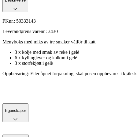
Beskrivelse
FKnr.:
50333143
Leverandørens varenr.:
3430
Menyboks med miks av tre smaker våtfôr til katt.
3 x kolje med smak av reke i gelè
6 x kyllinglever og kalkun i gelè
3 x storfekjøtt i gelè
Oppbevaring: Etter åpnet forpakning, skal posen oppbevares i kjøle
Egenskaper