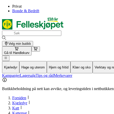
Privat
Bonde & Bedrift
Velg min butikk
Gå til
Handlekurv
Kjæledyr
Hage og uterom
Hjem og fritid
Klær og sko
Verktøy og r
Kampanjer
Lagersalg
Tips og råd
Merkevarer
Butikkbeholdning på nett kan avvike, og leveringstiden i nettbutikken 
Forsiden
Kjæledyr
Katt
Kattemat