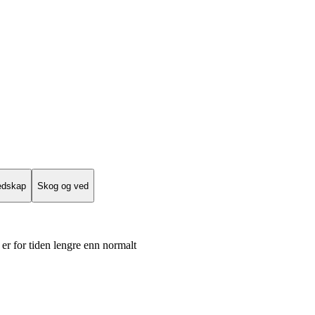
edskap
Skog og ved
er for tiden lengre enn normalt