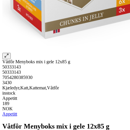
Våtfôr Menyboks mix i gele 12x85 g
50333143
50333143
7054280385930
3430
Kjæledyr,Katt,Kattemat,Våtfôr
instock
Appetitt
189
NOK
Appetitt
Våtfôr Menyboks mix i gele 12x85 g