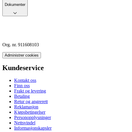
Dokumenter
Org. nr. 911608103
Administrer cookies
Kundeservice
Kontakt oss
Finn oss
Frakt og levering
Betaling
Retur og angrerett
Reklamasjon
Kjøpsbetingelser
Personopplysninger
Nettsvindel
Informasjonskapsler