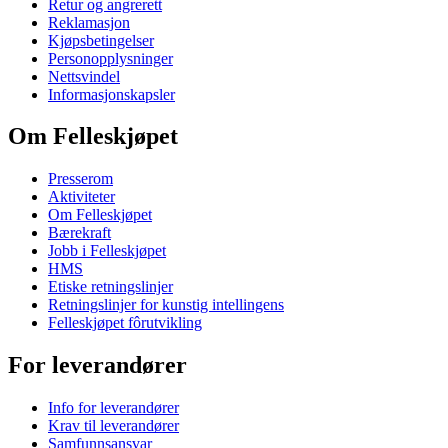
Retur og angrerett
Reklamasjon
Kjøpsbetingelser
Personopplysninger
Nettsvindel
Informasjonskapsler
Om Felleskjøpet
Presserom
Aktiviteter
Om Felleskjøpet
Bærekraft
Jobb i Felleskjøpet
HMS
Etiske retningslinjer
Retningslinjer for kunstig intellingens
Felleskjøpet fôrutvikling
For leverandører
Info for leverandører
Krav til leverandører
Samfunnsansvar