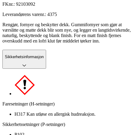
FKnr.:
92103092
Leverandørens varenr.:
4375
Rengjør, fornyer og beskytter dekk. Gummifornyer som gjør at
værslitte og matte dekk blir som nye, og legger en langtidsvirkende,
naturlig, beskyttende og blank finish. For en matt finish fjernes
overskudd med en lofri klut før middelet tørker inn.
Sikkerhetsinformasjon
Faresetninger (H-setninger)
H317 Kan utløse en allergisk hudreaksjon.
Sikkerhetssetninger (P-setninger)
P102