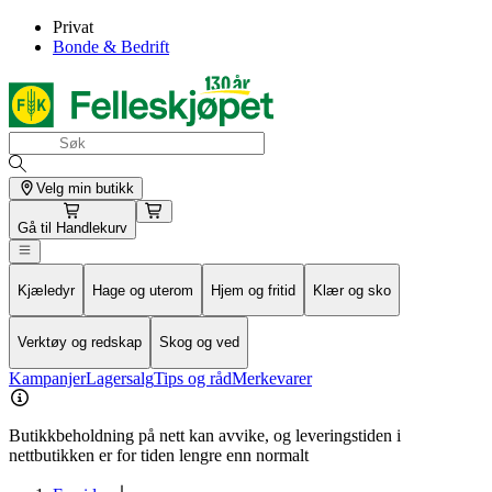
Privat
Bonde & Bedrift
Velg min butikk
Gå til
Handlekurv
Kjæledyr
Hage og uterom
Hjem og fritid
Klær og sko
Verktøy og redskap
Skog og ved
Kampanjer
Lagersalg
Tips og råd
Merkevarer
Butikkbeholdning på nett kan avvike, og leveringstiden i
nettbutikken er for tiden lengre enn normalt