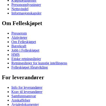
Kjøpsbetingelser
Personopplysninger
Nettsvindel
Informasjonskapsler
Om Felleskjøpet
Presserom
Aktiviteter
Om Felleskjøpet
Bærekraft
Jobb i Felleskjøpet
HMS
Etiske retningslinjer
Retningslinjer for kunstig intellingens
Felleskjøpet fôrutvikling
For leverandører
Info for leverandører
Krav til leverandører
Samfunnsansvar
Anskaffelser
Avtaledokumenter