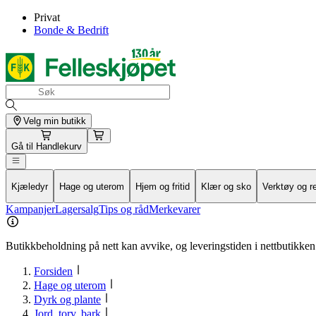
Privat
Bonde & Bedrift
Velg min butikk
Gå til
Handlekurv
Kjæledyr
Hage og uterom
Hjem og fritid
Klær og sko
Verktøy og r
Kampanjer
Lagersalg
Tips og råd
Merkevarer
Butikkbeholdning på nett kan avvike, og leveringstiden i nettbutikken 
Forsiden
Hage og uterom
Dyrk og plante
Jord, torv, bark