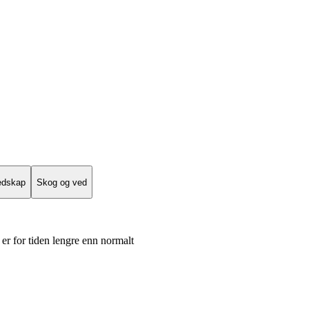
edskap
Skog og ved
er for tiden lengre enn normalt