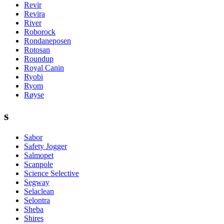
Revir
Revira
River
Roborock
Rondaneposen
Rotosan
Roundup
Royal Canin
Ryobi
Ryom
Røyse
s
Sabor
Safety Jogger
Salmopet
Scanpole
Science Selective
Segway
Selaclean
Selontra
Sheba
Shires