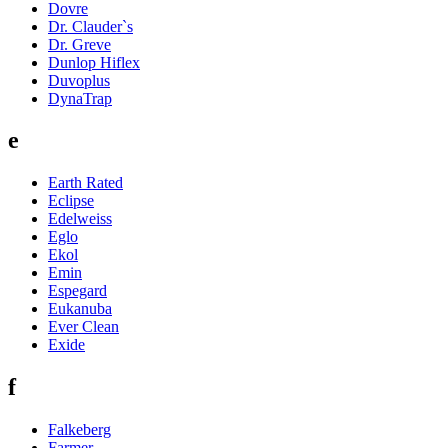
Dovre
Dr. Clauder`s
Dr. Greve
Dunlop Hiflex
Duvoplus
DynaTrap
e
Earth Rated
Eclipse
Edelweiss
Eglo
Ekol
Emin
Espegard
Eukanuba
Ever Clean
Exide
f
Falkeberg
Farmer