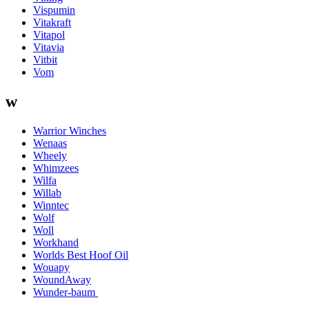
Vispumin
Vitakraft
Vitapol
Vitavia
Vitbit
Vom
w
Warrior Winches
Wenaas
Wheely
Whimzees
Wilfa
Willab
Winntec
Wolf
Woll
Workhand
Worlds Best Hoof Oil
Wouapy
WoundAway
Wunder-baum