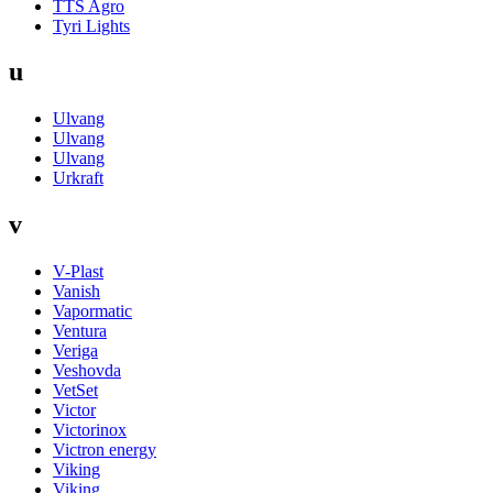
TTS Agro
Tyri Lights
u
Ulvang
Ulvang
Ulvang
Urkraft
v
V-Plast
Vanish
Vapormatic
Ventura
Veriga
Veshovda
VetSet
Victor
Victorinox
Victron energy
Viking
Viking