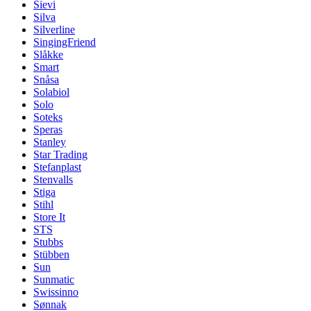
Sievi
Silva
Silverline
SingingFriend
Slåkke
Smart
Snåsa
Solabiol
Solo
Soteks
Speras
Stanley
Star Trading
Stefanplast
Stenvalls
Stiga
Stihl
Store It
STS
Stubbs
Stübben
Sun
Sunmatic
Swissinno
Sønnak