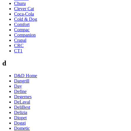
Churu
Clever Cat
Coca-Cola
Cold & Dog
Comfort
Compac
Companion
Crapal
CRC
CT1
d
D&D Home
Dangrill
Day
Define
Degernes
DeLaval
DeliBest
Delizia
Diopet
Doggi
Dometic