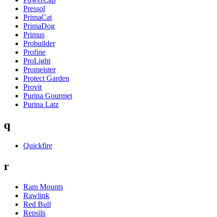
Pressol
PrimaCat
PrimaDog
Primus
Probuilder
Profine
ProLight
Promeister
Protect Garden
Provit
Purina Gourmet
Purina Latz
q
Quickfire
r
Ram Mounts
Rawlink
Red Bull
Repsils