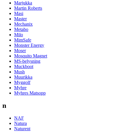
Marjukka
Martin Roberts
Masi
Master
Mechanix
Metabo
Milo
MimSafe
Monster Energy
Moser
Mosquito Magnet
MS-belysning
Muckboot
Mush
Muurikka
Myggolf
Myhre
Myhres Matsopp
n
NAF
Natura
Naturent