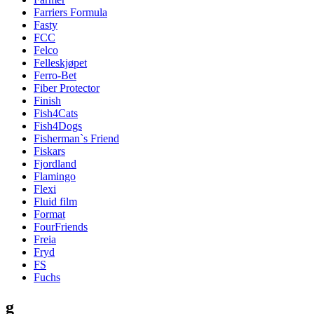
Farriers Formula
Fasty
FCC
Felco
Felleskjøpet
Ferro-Bet
Fiber Protector
Finish
Fish4Cats
Fish4Dogs
Fisherman`s Friend
Fiskars
Fjordland
Flamingo
Flexi
Fluid film
Format
FourFriends
Freia
Fryd
FS
Fuchs
g