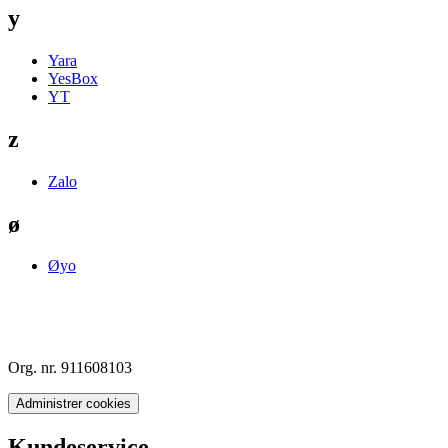
y
Yara
YesBox
YT
z
Zalo
ø
Øyo
Org. nr. 911608103
Administrer cookies
Kundeservice