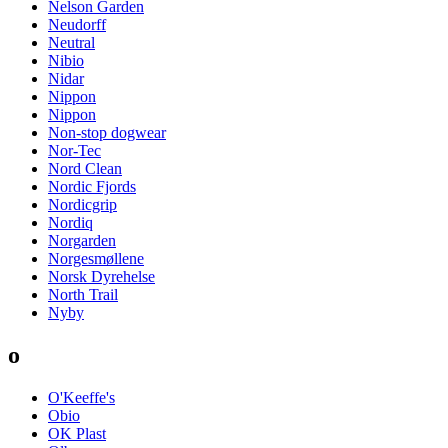
Nelson Garden
Neudorff
Neutral
Nibio
Nidar
Nippon
Nippon
Non-stop dogwear
Nor-Tec
Nord Clean
Nordic Fjords
Nordicgrip
Nordiq
Norgarden
Norgesmøllene
Norsk Dyrehelse
North Trail
Nyby
o
O'Keeffe's
Obio
OK Plast