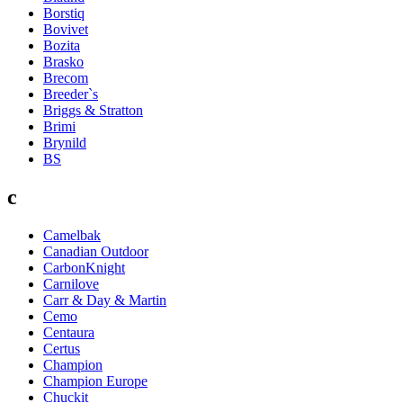
Borstiq
Bovivet
Bozita
Brasko
Brecom
Breeder`s
Briggs & Stratton
Brimi
Brynild
BS
c
Camelbak
Canadian Outdoor
CarbonKnight
Carnilove
Carr & Day & Martin
Cemo
Centaura
Certus
Champion
Champion Europe
Chuckit