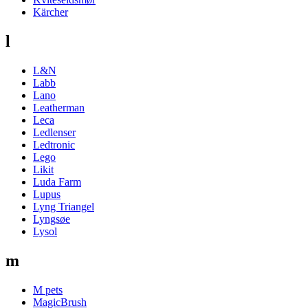
Kärcher
l
L&N
Labb
Lano
Leatherman
Leca
Ledlenser
Ledtronic
Lego
Likit
Luda Farm
Lupus
Lyng Triangel
Lyngsøe
Lysol
m
M pets
MagicBrush