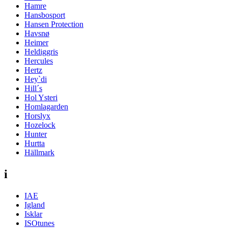
Hamre
Hansbosport
Hansen Protection
Havsnø
Heimer
Heldiggris
Hercules
Hertz
Hey`di
Hill´s
Hol Ysteri
Homlagarden
Horslyx
Hozelock
Hunter
Hurtta
Hällmark
i
IAE
Igland
Isklar
ISOtunes