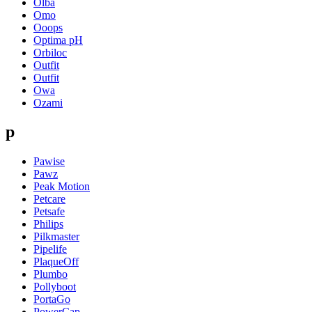
Olba
Omo
Ooops
Optima pH
Orbiloc
Outfit
Outfit
Owa
Ozami
p
Pawise
Pawz
Peak Motion
Petcare
Petsafe
Philips
Pilkmaster
Pipelife
PlaqueOff
Plumbo
Pollyboot
PortaGo
PowerCap