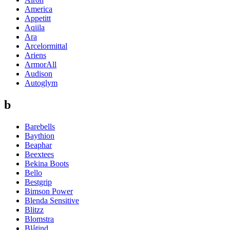
America
Appetitt
Aqiila
Ara
Arcelormittal
Ariens
ArmorAll
Audison
Autoglym
b
Barebells
Baythion
Beaphar
Beextees
Bekina Boots
Bello
Bestgrip
Bimson Power
Blenda Sensitive
Blitzz
Blomstra
Blåtind