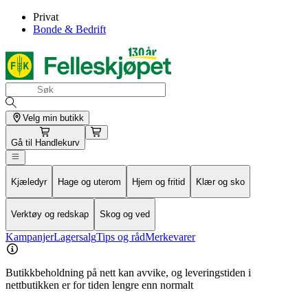
Privat
Bonde & Bedrift
Velg min butikk
Gå til
Handlekurv
Kjæledyr
Hage og uterom
Hjem og fritid
Klær og sko
Verktøy og redskap
Skog og ved
Kampanjer
Lagersalg
Tips og råd
Merkevarer
Butikkbeholdning på nett kan avvike, og leveringstiden i
nettbutikken er for tiden lengre enn normalt