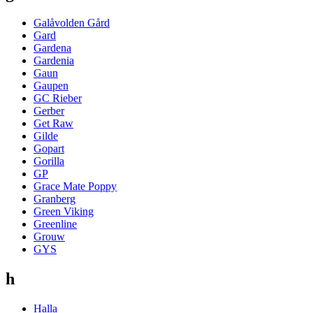
Galåvolden Gård
Gard
Gardena
Gardenia
Gaun
Gaupen
GC Rieber
Gerber
Get Raw
Gilde
Gopart
Gorilla
GP
Grace Mate Poppy
Granberg
Green Viking
Greenline
Grouw
GYS
h
Halla