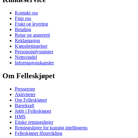
Kontakt oss
Finn oss
Frakt og levering
Betaling
Retur og angrerett
Reklamasjon
Kjøpsbetingelser
Personopplysninger
Nettsvindel
Informasjonskapsler
Om Felleskjøpet
Presserom
Aktiviteter
Om Felleskjøpet
Bærekraft
Jobb i Felleskjøpet
HMS
Etiske retningslinjer
Retningslinjer for kunstig intellingens
Felleskjøpet fôrutvikling