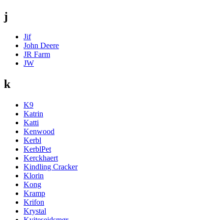
j
Jif
John Deere
JR Farm
JW
k
K9
Katrin
Katti
Kenwood
Kerbl
KerblPet
Kerckhaert
Kindling Cracker
Klorin
Kong
Kramp
Krifon
Krystal
Kviteseidsmør