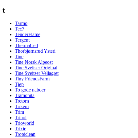
t
Tarmo
Tec7
TenderFlame
Tergent
ThermaCell
Thorbjørnsrud Ysteri
Tine
Tine Norsk Alpeost
Tine Sveitser Original
Tine Sveitser Vellagret
Tiny FriendsFarm
Tjep
To gode naboer
Tramonita
Tretorn
Trikem
Trim
Trinol
Trioworld
Trixie
Tropiclean