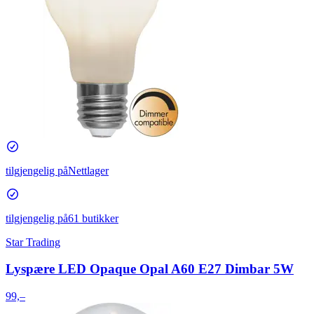
tilgjengelig på
Nettlager
tilgjengelig på
61 butikker
Star Trading
Lyspære LED Opaque Opal A60 E27 Dimbar 5W
99,–