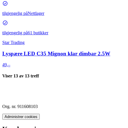
tilgjengelig på
Nettlager
tilgjengelig på
61 butikker
Star Trading
Lyspære LED C35 Mignon klar dimbar 2.5W
49,–
Viser
13
av
13
treff
Org. nr. 911608103
Administrer cookies