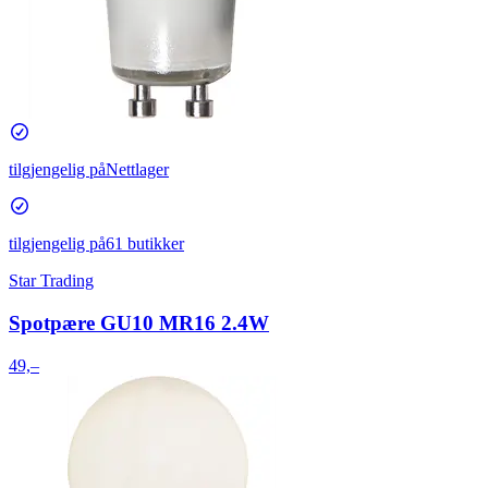
tilgjengelig på
Nettlager
tilgjengelig på
61 butikker
Star Trading
Spotpære GU10 MR16 2.4W
49,–