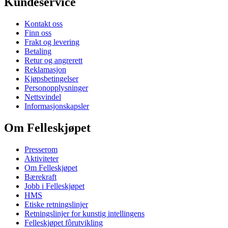
Kundeservice
Kontakt oss
Finn oss
Frakt og levering
Betaling
Retur og angrerett
Reklamasjon
Kjøpsbetingelser
Personopplysninger
Nettsvindel
Informasjonskapsler
Om Felleskjøpet
Presserom
Aktiviteter
Om Felleskjøpet
Bærekraft
Jobb i Felleskjøpet
HMS
Etiske retningslinjer
Retningslinjer for kunstig intellingens
Felleskjøpet fôrutvikling