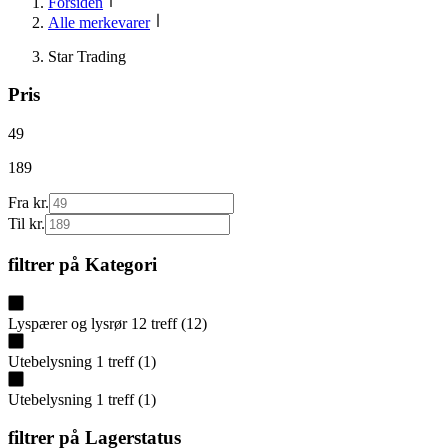
Forsiden
Alle merkevarer
Star Trading
Pris
49
189
Fra kr.
Til kr.
filtrer på
Kategori
Lyspærer og lysrør
12
treff
(
12
)
Utebelysning
1
treff
(
1
)
Utebelysning
1
treff
(
1
)
filtrer på
Lagerstatus