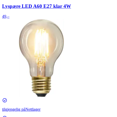
Lyspære LED A60 E27 klar 4W
49,–
tilgjengelig på
Nettlager