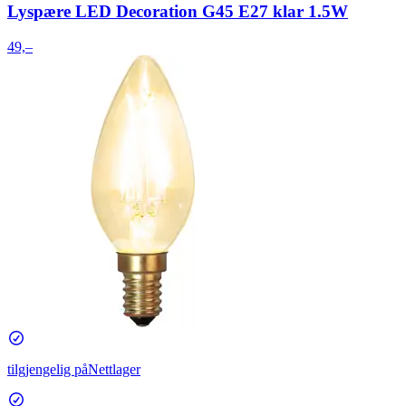
Lyspære LED Decoration G45 E27 klar 1.5W
49,–
tilgjengelig på
Nettlager