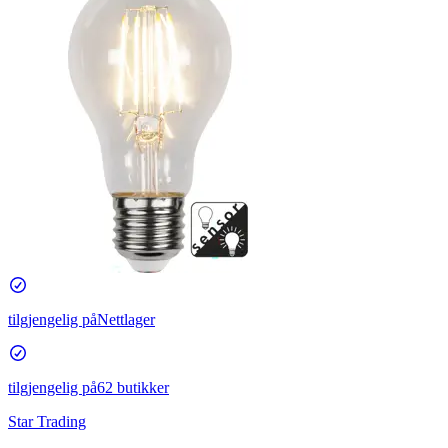
tilgjengelig på
Nettlager
tilgjengelig på
62 butikker
Star Trading