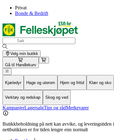
Privat
Bonde & Bedrift
Velg min butikk
Gå til
Handlekurv
Kjæledyr
Hage og uterom
Hjem og fritid
Klær og sko
Verktøy og redskap
Skog og ved
Kampanjer
Lagersalg
Tips og råd
Merkevarer
Butikkbeholdning på nett kan avvike, og leveringstiden i
nettbutikken er for tiden lengre enn normalt