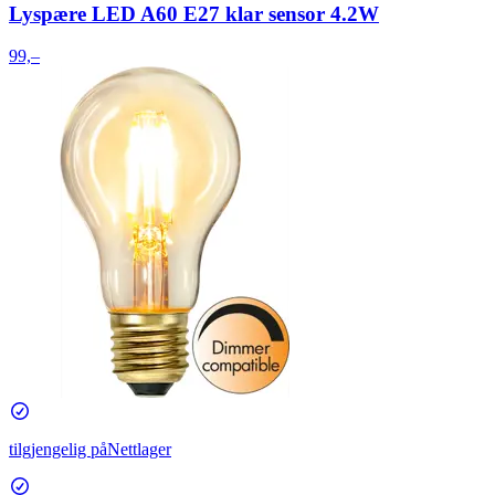
Lyspære LED A60 E27 klar sensor 4.2W
99,–
tilgjengelig på
Nettlager