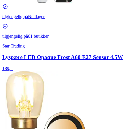
tilgjengelig på
Nettlager
tilgjengelig på
61 butikker
Star Trading
Lyspære LED Opaque Frost A60 E27 Sensor 4.5W
189,–