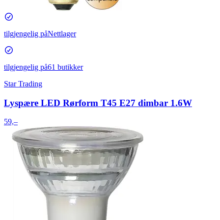
tilgjengelig på
Nettlager
tilgjengelig på
61 butikker
Star Trading
Lyspære LED Rørform T45 E27 dimbar 1.6W
59,–