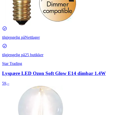
tilgjengelig på
Nettlager
tilgjengelig på
25 butikker
Star Trading
Lyspære LED Ozon Soft Glow E14 dimbar 1.4W
59,–