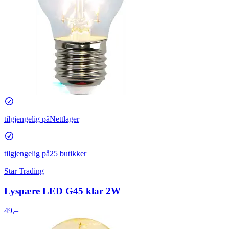
tilgjengelig på
Nettlager
tilgjengelig på
25 butikker
Star Trading
Lyspære LED G45 klar 2W
49,–