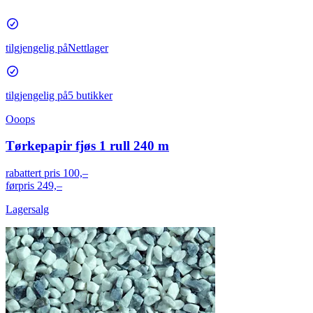
tilgjengelig på
Nettlager
tilgjengelig på
5 butikker
Ooops
Tørkepapir fjøs 1 rull 240 m
rabattert pris
100,–
førpris
249,–
Lagersalg