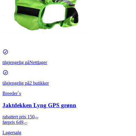
tilgjengelig på
Nettlager
tilgjengelig på
2 butikker
Breeder`s
Jaktdekken Lyng GPS grønn
rabattert pris
150,–
førpris
649,–
Lagersalg