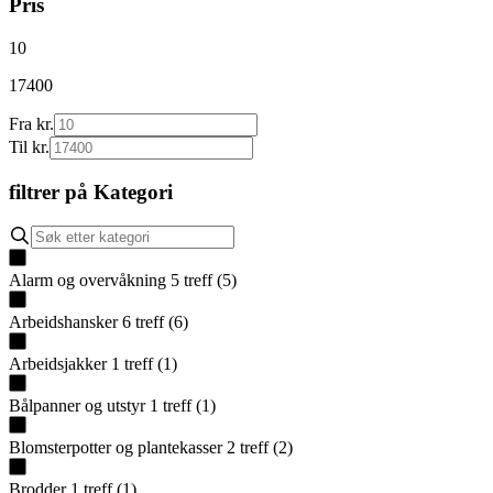
Pris
10
17400
Fra kr.
Til kr.
filtrer på
Kategori
Alarm og overvåkning
5
treff
(
5
)
Arbeidshansker
6
treff
(
6
)
Arbeidsjakker
1
treff
(
1
)
Bålpanner og utstyr
1
treff
(
1
)
Blomsterpotter og plantekasser
2
treff
(
2
)
Brodder
1
treff
(
1
)