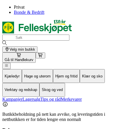
Privat
Bonde & Bedrift
Velg min butikk
Gå til
Handlekurv
Kjæledyr
Hage og uterom
Hjem og fritid
Klær og sko
Verktøy og redskap
Skog og ved
Kampanjer
Lagersalg
Tips og råd
Merkevarer
Butikkbeholdning på nett kan avvike, og leveringstiden i
nettbutikken er for tiden lengre enn normalt