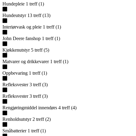
Hundepleie
1
treff
(
1
)
Hundeutstyr
13
treff
(
13
)
Interiørvask og pleie
1
treff
(
1
)
John Deere fanshop
1
treff
(
1
)
Kjøkkenutstyr
5
treff
(
5
)
Matvarer og drikkevarer
1
treff
(
1
)
Oppbevaring
1
treff
(
1
)
Refleksvester
3
treff
(
3
)
Refleksvester
3
treff
(
3
)
Rengjøringmiddel innendørs
4
treff
(
4
)
Renholdsutstyr
2
treff
(
2
)
Småbatterier
1
treff
(
1
)