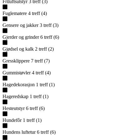
Friluftsutstyr
3
treff
(
3
)
Fuglematere
4
treff
(
4
)
Gensere og jakker
3
treff
(
3
)
Gjerder og grinder
6
treff
(
6
)
Gjødsel og kalk
2
treff
(
2
)
Gressklippere
7
treff
(
7
)
Gummistøvler
4
treff
(
4
)
Hagedekorasjon
1
treff
(
1
)
Hageredskap
1
treff
(
1
)
Hesteutstyr
6
treff
(
6
)
Hundefôr
1
treff
(
1
)
Hundens luftetur
6
treff
(
6
)