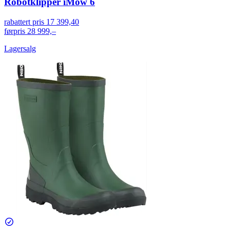
Robotklipper iMow 6
rabattert pris
17 399,40
førpris
28 999,–
Lagersalg