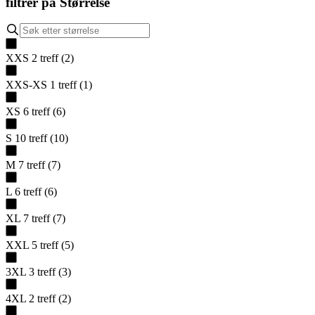
filtrer på
Størrelse
XXS
2
treff
(
2
)
XXS-XS
1
treff
(
1
)
XS
6
treff
(
6
)
S
10
treff
(
10
)
M
7
treff
(
7
)
L
6
treff
(
6
)
XL
7
treff
(
7
)
XXL
5
treff
(
5
)
3XL
3
treff
(
3
)
4XL
2
treff
(
2
)