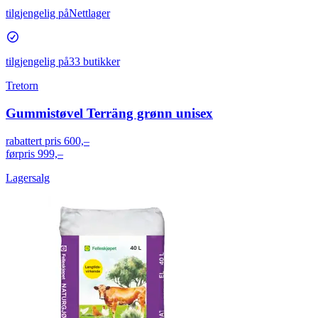
tilgjengelig på
Nettlager
tilgjengelig på
33 butikker
Tretorn
Gummistøvel Terräng grønn unisex
rabattert pris
600,–
førpris
999,–
Lagersalg