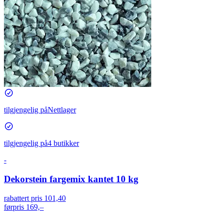
tilgjengelig på
Nettlager
tilgjengelig på
4 butikker
-
Dekorstein fargemix kantet 10 kg
rabattert pris
101,40
førpris
169,–