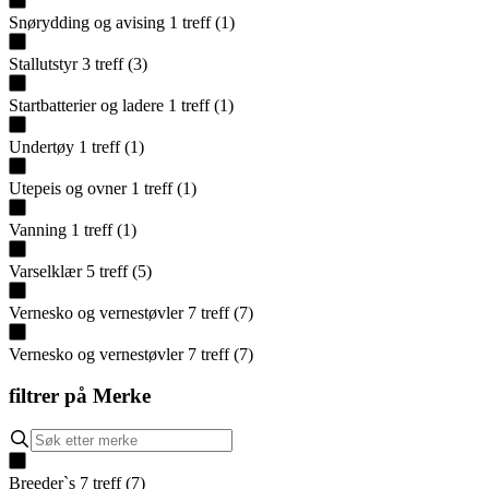
Snørydding og avising
1
treff
(
1
)
Stallutstyr
3
treff
(
3
)
Startbatterier og ladere
1
treff
(
1
)
Undertøy
1
treff
(
1
)
Utepeis og ovner
1
treff
(
1
)
Vanning
1
treff
(
1
)
Varselklær
5
treff
(
5
)
Vernesko og vernestøvler
7
treff
(
7
)
Vernesko og vernestøvler
7
treff
(
7
)
filtrer på
Merke
Breeder`s
7
treff
(
7
)