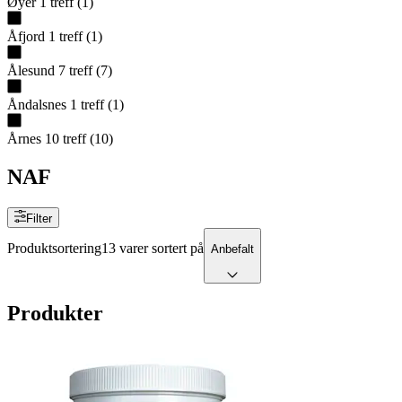
Øyer
1
treff
(
1
)
Åfjord
1
treff
(
1
)
Ålesund
7
treff
(
7
)
Åndalsnes
1
treff
(
1
)
Årnes
10
treff
(
10
)
NAF
Filter
Produktsortering
13 varer sortert på
Anbefalt
Produkter