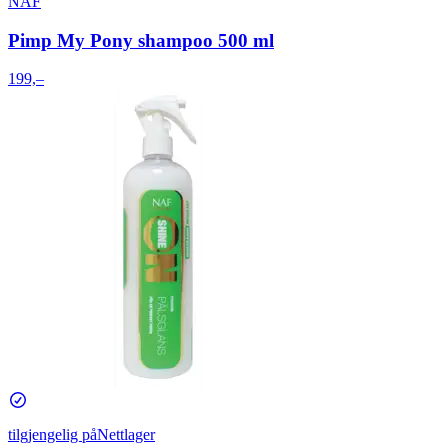
NAF
Pimp My Pony shampoo 500 ml
199,–
tilgjengelig på
Nettlager