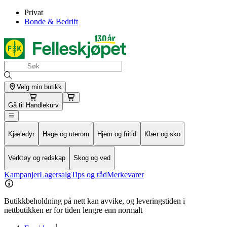
Privat
Bonde & Bedrift
Velg min butikk
Gå til
Handlekurv
Kjæledyr
Hage og uterom
Hjem og fritid
Klær og sko
Verktøy og redskap
Skog og ved
Kampanjer
Lagersalg
Tips og råd
Merkevarer
Butikkbeholdning på nett kan avvike, og leveringstiden i
nettbutikken er for tiden lengre enn normalt