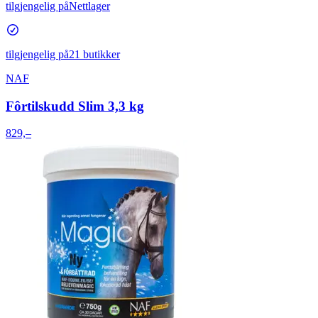
tilgjengelig på
Nettlager
tilgjengelig på
21 butikker
NAF
Fôrtilskudd Slim 3,3 kg
829,–