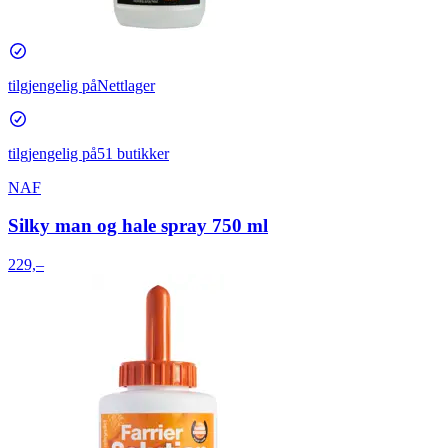
tilgjengelig på
Nettlager
tilgjengelig på
51 butikker
NAF
Silky man og hale spray 750 ml
229,–