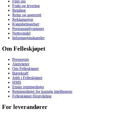
Finn oss
Frakt og levering
Betaling
Retur og angrerett
Reklamasjon
Kjøpsbetingelser
Personopplysninger
Nettsvindel
Informasjonskapsler
Om Felleskjøpet
Presserom
Aktiviteter
Om Felleskjøpet
Bærekraft
Jobb i Felleskjøpet
HMS
Etiske retningslinjer
Retningslinjer for kunstig intellingens
Felleskjøpet fôrutvikling
For leverandører