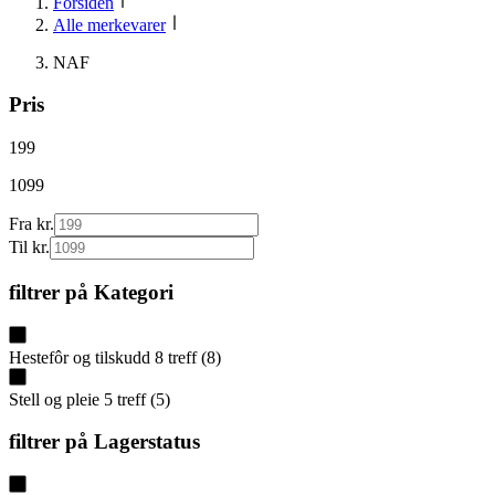
Forsiden
Alle merkevarer
NAF
Pris
199
1099
Fra kr.
Til kr.
filtrer på
Kategori
Hestefôr og tilskudd
8
treff
(
8
)
Stell og pleie
5
treff
(
5
)
filtrer på
Lagerstatus