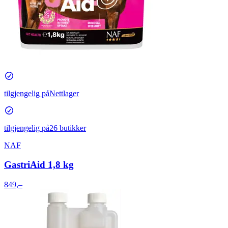
tilgjengelig på
Nettlager
tilgjengelig på
26 butikker
NAF
GastriAid 1,8 kg
849,–