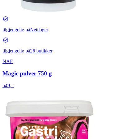
tilgjengelig på
Nettlager
tilgjengelig på
26 butikker
NAF
Magic pulver 750 g
549,–