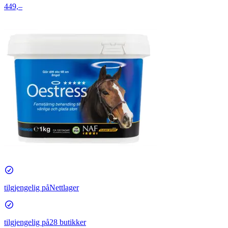
449,–
tilgjengelig på
Nettlager
tilgjengelig på
28 butikker