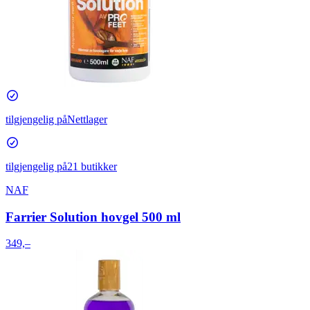
tilgjengelig på
Nettlager
tilgjengelig på
21 butikker
NAF
Farrier Solution hovgel 500 ml
349,–