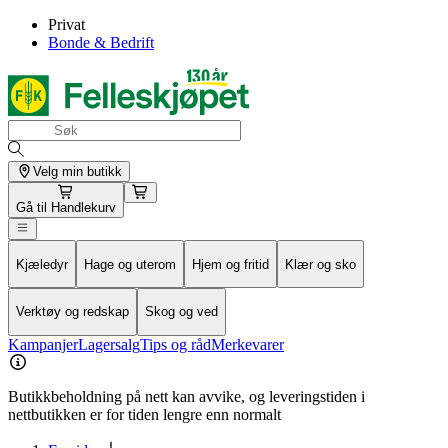
Privat
Bonde & Bedrift
Velg min butikk
Gå til
Handlekurv
Kjæledyr
Hage og uterom
Hjem og fritid
Klær og sko
Verktøy og redskap
Skog og ved
Kampanjer
Lagersalg
Tips og råd
Merkevarer
Butikkbeholdning på nett kan avvike, og leveringstiden i
nettbutikken er for tiden lengre enn normalt