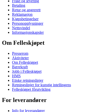
Frakt og levering
Betaling
Retur og angrerett
Reklamasjon
Kjøpsbetingelser
Personopplysninger
Nettsvindel
Informasjonskapsler
Om Felleskjøpet
Presserom
Aktiviteter
Om Felleskjøpet
Bærekraft
Jobb i Felleskjøpet
HMS
Etiske retningslinjer
Retningslinjer for kunstig intellingens
Felleskjøpet fôrutvikling
For leverandører
Info for leverandører