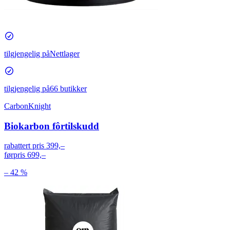
tilgjengelig på
Nettlager
tilgjengelig på
66 butikker
CarbonKnight
Biokarbon fôrtilskudd
rabattert pris
399,–
førpris
699,–
– 42 %