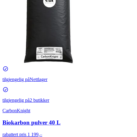
tilgjengelig på
Nettlager
tilgjengelig på
2 butikker
CarbonKnight
Biokarbon pulver 40 L
rabattert pris
1 199,–