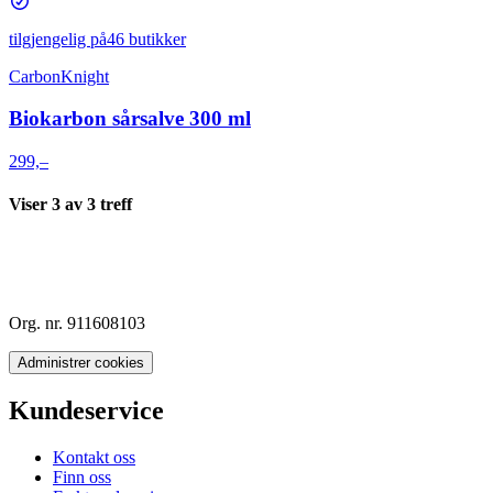
tilgjengelig på
46 butikker
CarbonKnight
Biokarbon sårsalve 300 ml
299,–
Viser
3
av
3
treff
Org. nr. 911608103
Administrer cookies
Kundeservice
Kontakt oss
Finn oss