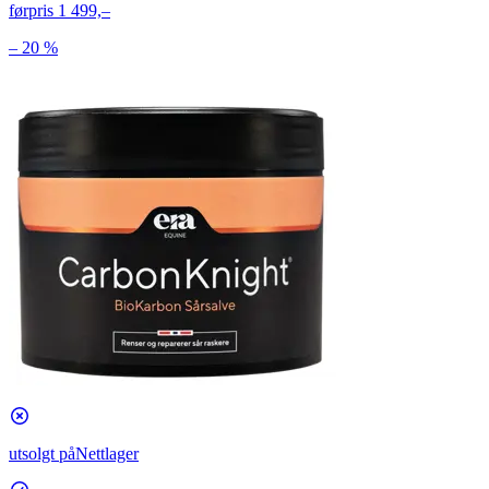
førpris
1 499,–
– 20 %
utsolgt på
Nettlager