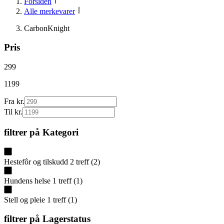
Forsiden
Alle merkevarer
CarbonKnight
Pris
299
1199
Fra kr.
Til kr.
filtrer på
Kategori
Hestefôr og tilskudd
2
treff
(
2
)
Hundens helse
1
treff
(
1
)
Stell og pleie
1
treff
(
1
)
filtrer på
Lagerstatus