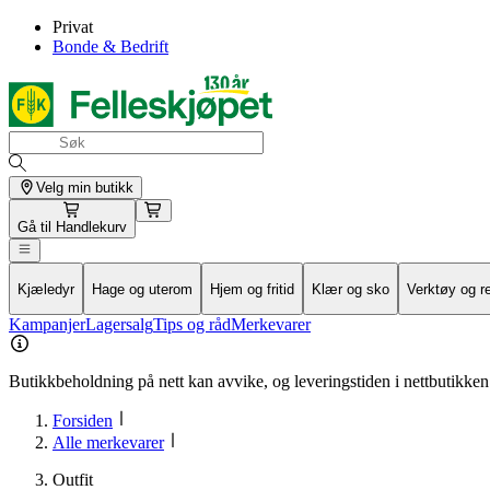
Privat
Bonde & Bedrift
Velg min butikk
Gå til
Handlekurv
Kjæledyr
Hage og uterom
Hjem og fritid
Klær og sko
Verktøy og r
Kampanjer
Lagersalg
Tips og råd
Merkevarer
Butikkbeholdning på nett kan avvike, og leveringstiden i nettbutikken 
Forsiden
Alle merkevarer
Outfit