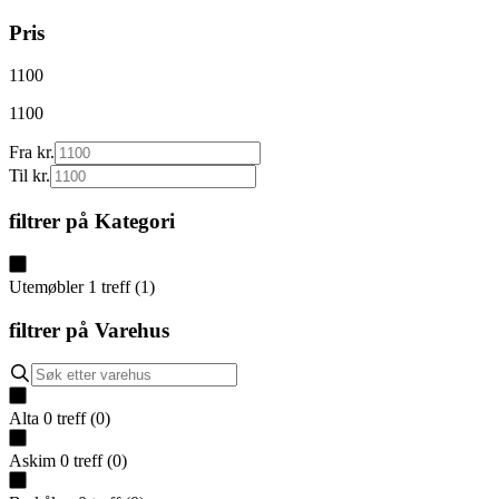
Pris
1100
1100
Fra kr.
Til kr.
filtrer på
Kategori
Utemøbler
1
treff
(
1
)
filtrer på
Varehus
Alta
0
treff
(
0
)
Askim
0
treff
(
0
)