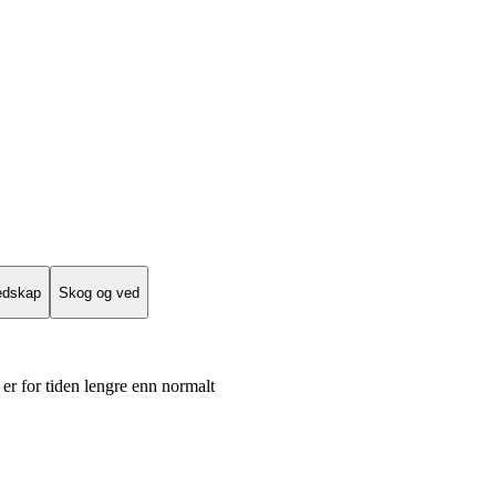
edskap
Skog og ved
er for tiden lengre enn normalt