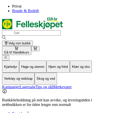
Privat
Bonde & Bedrift
Velg min butikk
Gå til
Handlekurv
Kjæledyr
Hage og uterom
Hjem og fritid
Klær og sko
Verktøy og redskap
Skog og ved
Kampanjer
Lagersalg
Tips og råd
Merkevarer
Butikkbeholdning på nett kan avvike, og leveringstiden i
nettbutikken er for tiden lengre enn normalt