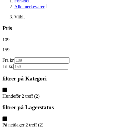
Forsiden
Alle merkevarer
Vitbit
Pris
109
159
Fra kr.
Til kr.
filtrer på
Kategori
Hundefôr
2
treff
(
2
)
filtrer på
Lagerstatus
På nettlager
2
treff
(
2
)