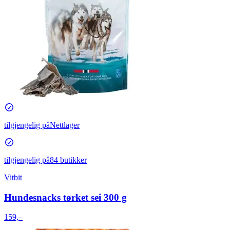
tilgjengelig på
Nettlager
tilgjengelig på
84 butikker
Vitbit
Hundesnacks tørket sei 300 g
159,–