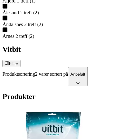
Åfjord
1
treff
(
1
)
Ålesund
2
treff
(
2
)
Åndalsnes
2
treff
(
2
)
Årnes
2
treff
(
2
)
Vitbit
Filter
Produktsortering
2 varer sortert på
Anbefalt
Produkter