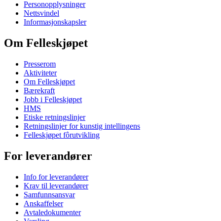
Personopplysninger
Nettsvindel
Informasjonskapsler
Om Felleskjøpet
Presserom
Aktiviteter
Om Felleskjøpet
Bærekraft
Jobb i Felleskjøpet
HMS
Etiske retningslinjer
Retningslinjer for kunstig intellingens
Felleskjøpet fôrutvikling
For leverandører
Info for leverandører
Krav til leverandører
Samfunnsansvar
Anskaffelser
Avtaledokumenter