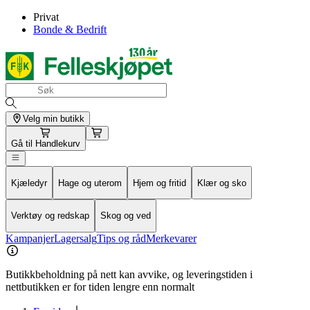
Privat
Bonde & Bedrift
Velg min butikk
Gå til
Handlekurv
Kjæledyr
Hage og uterom
Hjem og fritid
Klær og sko
Verktøy og redskap
Skog og ved
Kampanjer
Lagersalg
Tips og råd
Merkevarer
Butikkbeholdning på nett kan avvike, og leveringstiden i
nettbutikken er for tiden lengre enn normalt