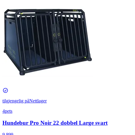
tilgjengelig på
Nettlager
4pets
Hundebur Pro Noir 22 dobbel Large svart
9 899,–