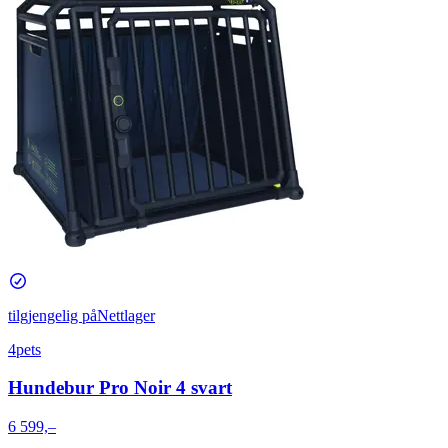
tilgjengelig på
Nettlager
4pets
Hundebur Pro Noir 4 svart
6 599,–