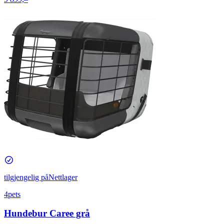
tilgjengelig på
Nettlager
4pets
Hundebur Caree grå