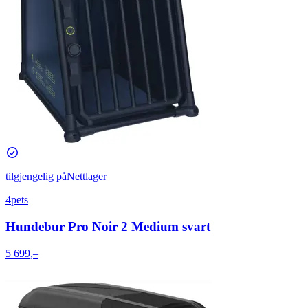
tilgjengelig på
Nettlager
4pets
Hundebur Pro Noir 2 Medium svart
5 699,–