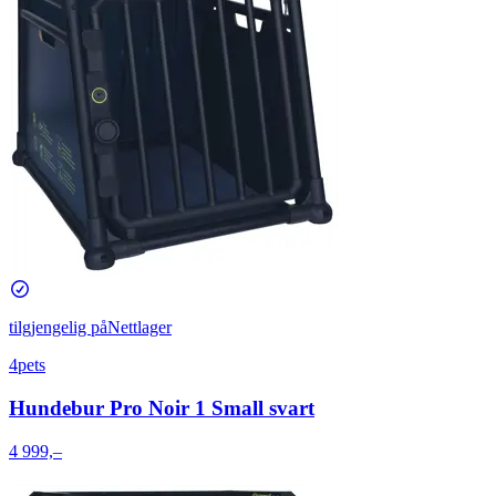
tilgjengelig på
Nettlager
4pets
Hundebur Pro Noir 1 Small svart
4 999,–