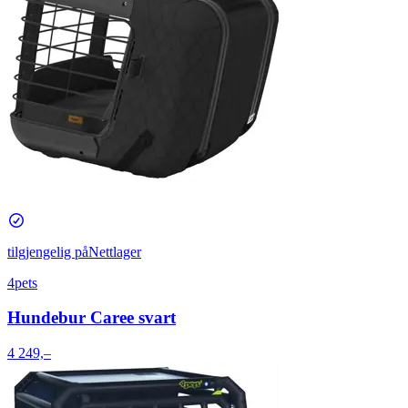
tilgjengelig på
Nettlager
4pets
Hundebur Caree svart
4 249,–