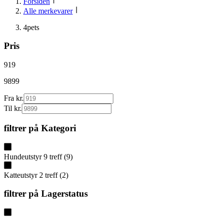
Forsiden
Alle merkevarer
4pets
Pris
919
9899
Fra kr.
Til kr.
filtrer på
Kategori
Hundeutstyr
9
treff
(
9
)
Katteutstyr
2
treff
(
2
)
filtrer på
Lagerstatus