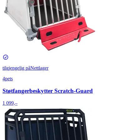
tilgjengelig på
Nettlager
4pets
Støtfangerbeskytter Scratch-Guard
1 099,–