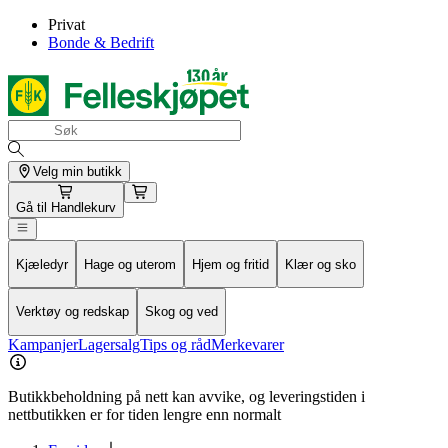
Privat
Bonde & Bedrift
Velg min butikk
Gå til
Handlekurv
Kjæledyr
Hage og uterom
Hjem og fritid
Klær og sko
Verktøy og redskap
Skog og ved
Kampanjer
Lagersalg
Tips og råd
Merkevarer
Butikkbeholdning på nett kan avvike, og leveringstiden i
nettbutikken er for tiden lengre enn normalt