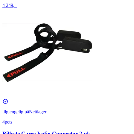
4 249,–
tilgjengelig på
Nettlager
4pets
Bilfeste Caree Isofix Connector 2 pk