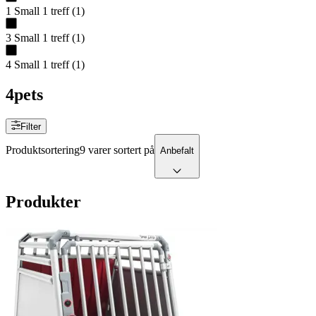
1 Small
1
treff
(
1
)
3 Small
1
treff
(
1
)
4 Small
1
treff
(
1
)
4pets
Filter
Produktsortering
9 varer sortert på
Anbefalt
Produkter