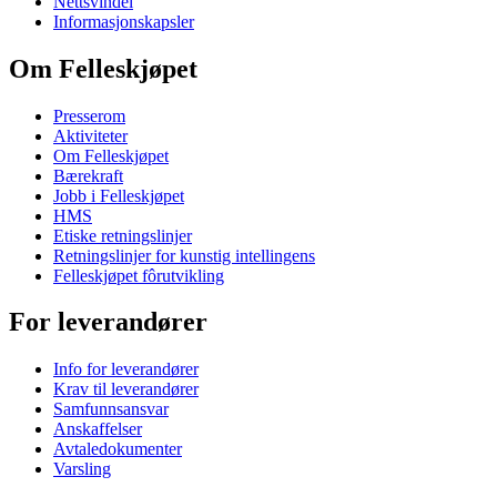
Nettsvindel
Informasjonskapsler
Om Felleskjøpet
Presserom
Aktiviteter
Om Felleskjøpet
Bærekraft
Jobb i Felleskjøpet
HMS
Etiske retningslinjer
Retningslinjer for kunstig intellingens
Felleskjøpet fôrutvikling
For leverandører
Info for leverandører
Krav til leverandører
Samfunnsansvar
Anskaffelser
Avtaledokumenter
Varsling