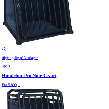
tilgjengelig på
Nettlager
4pets
Hundebur Pro Noir 3 svart
Fra 5 899,–