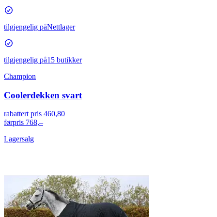
tilgjengelig på
Nettlager
tilgjengelig på
15 butikker
Champion
Coolerdekken svart
rabattert pris
460,80
førpris
768,–
Lagersalg