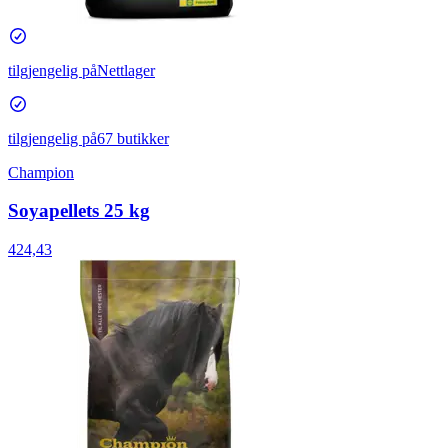
tilgjengelig på
Nettlager
tilgjengelig på
67 butikker
Champion
Soyapellets 25 kg
424,43