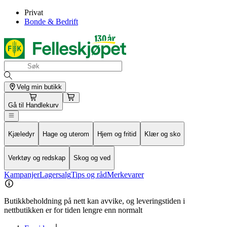
Privat
Bonde & Bedrift
Velg min butikk
Gå til
Handlekurv
Kjæledyr
Hage og uterom
Hjem og fritid
Klær og sko
Verktøy og redskap
Skog og ved
Kampanjer
Lagersalg
Tips og råd
Merkevarer
Butikkbeholdning på nett kan avvike, og leveringstiden i
nettbutikken er for tiden lengre enn normalt