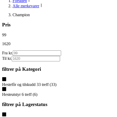
Forsiden
Alle merkevarer
Champion
Pris
99
1620
Fra kr.
Til kr.
filtrer på
Kategori
Hestefôr og tilskudd
33
treff
(
33
)
Hesteutstyr
6
treff
(
6
)
filtrer på
Lagerstatus