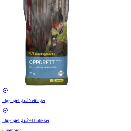
tilgjengelig på
Nettlager
tilgjengelig på
94 butikker
Champion