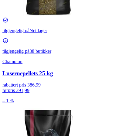
tilgjengelig på
Nettlager
tilgjengelig på
88 butikker
Champion
Lusernepellets 25 kg
rabattert pris
386,99
førpris
391,99
– 1 %