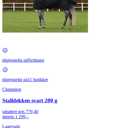
tilgjengelig på
Nettlager
tilgjengelig på
11 butikker
Champion
Stalldekken svart 200 g
rabattert pris
779,40
førpris
1 299,–
Lagersalg