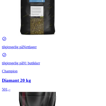
tilgjengelig på
Nettlager
tilgjengelig på
91 butikker
Champion
Diamant 20 kg
501,–