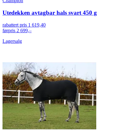
Champion
Utedekken avtagbar hals svart 450 g
rabattert pris
1 619,40
førpris
2 699,–
Lagersalg