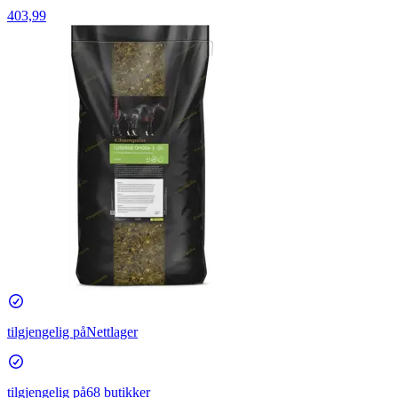
403,99
tilgjengelig på
Nettlager
tilgjengelig på
68 butikker