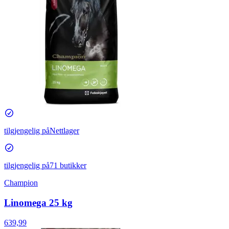
tilgjengelig på
Nettlager
tilgjengelig på
71 butikker
Champion
Linomega 25 kg
639,99