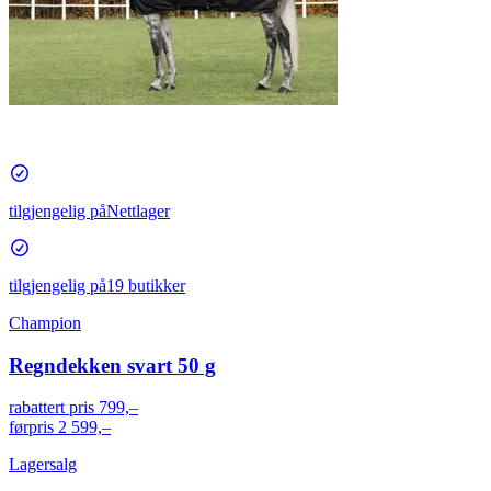
tilgjengelig på
Nettlager
tilgjengelig på
19 butikker
Champion
Regndekken svart 50 g
rabattert pris
799,–
førpris
2 599,–
Lagersalg