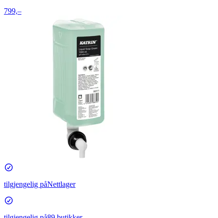
799,–
tilgjengelig på
Nettlager
tilgjengelig på
89 butikker