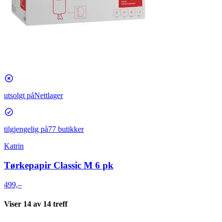
utsolgt på
Nettlager
tilgjengelig på
77 butikker
Katrin
Tørkepapir Classic M 6 pk
499,–
Viser
14
av
14
treff