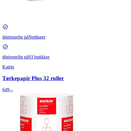
tilgjengelig på
Nettlager
tilgjengelig på
93 butikker
Katrin
Tørkepapir Plus 32 ruller
649,–