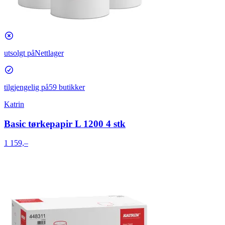
utsolgt på
Nettlager
tilgjengelig på
59 butikker
Katrin
Basic tørkepapir L 1200 4 stk
1 159,–