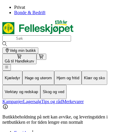
Privat
Bonde & Bedrift
Velg min butikk
Gå til
Handlekurv
Kjæledyr
Hage og uterom
Hjem og fritid
Klær og sko
Verktøy og redskap
Skog og ved
Kampanjer
Lagersalg
Tips og råd
Merkevarer
Butikkbeholdning på nett kan avvike, og leveringstiden i
nettbutikken er for tiden lengre enn normalt