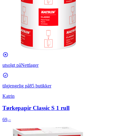
utsolgt på
Nettlager
tilgjengelig på
85 butikker
Katrin
Tørkepapir Classic S 1 rull
69,–