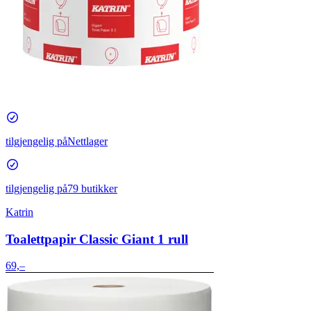
tilgjengelig på
Nettlager
tilgjengelig på
79 butikker
Katrin
Toalettpapir Classic Giant 1 rull
69,–