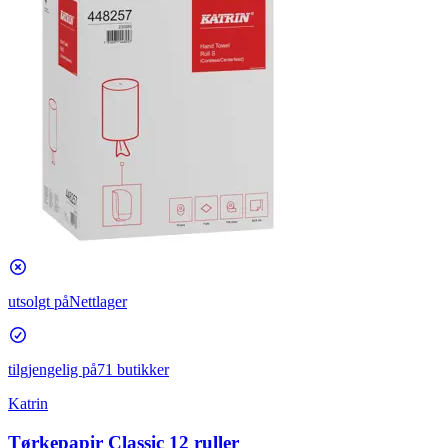
utsolgt på
Nettlager
tilgjengelig på
71 butikker
Katrin
Tørkepapir Classic 12 ruller