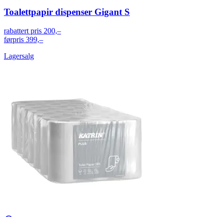
Toalettpapir dispenser Gigant S
rabattert pris
200,–
førpris
399,–
Lagersalg