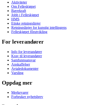
Aktiviteter
Om Felleskjøpet
Bærekraft
Jobb i Felleskjøpet
HMS
Etiske retningslinjer
Retningslinjer for kunstig intellingens
Felleskjøpet fôrutvikling
For leverandører
Info for leverandører
Krav til leverandører
Samfunnsansvar
Anskaffelser
Avtaledokumenter
Varsling
Oppdag mer
Merkevarer
Forbruker nyhetsbrev