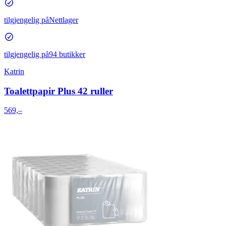
tilgjengelig på
Nettlager
tilgjengelig på
94 butikker
Katrin
Toalettpapir Plus 42 ruller
569,–