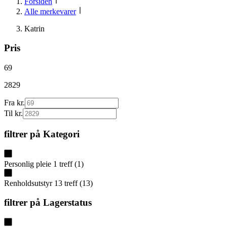
Forsiden
Alle merkevarer
Katrin
Pris
69
2829
Fra kr.
Til kr.
filtrer på
Kategori
Personlig pleie
1
treff
(
1
)
Renholdsutstyr
13
treff
(
13
)
filtrer på
Lagerstatus