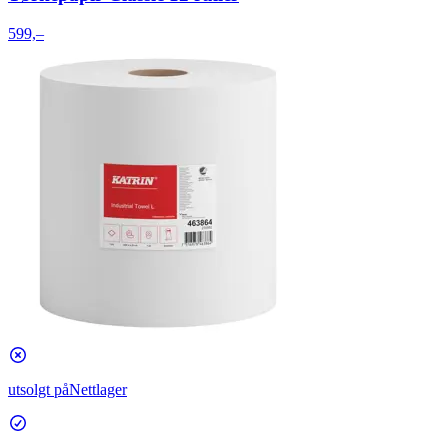
599,–
utsolgt på
Nettlager