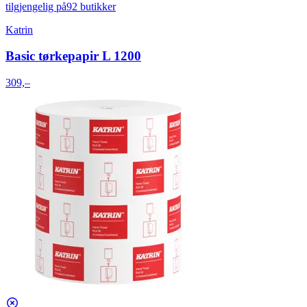
tilgjengelig på
92 butikker
Katrin
Basic tørkepapir L 1200
309,–