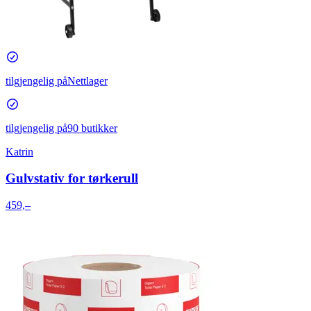
tilgjengelig på
Nettlager
tilgjengelig på
90 butikker
Katrin
Gulvstativ for tørkerull
459,–