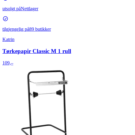
utsolgt på
Nettlager
tilgjengelig på
89 butikker
Katrin
Tørkepapir Classic M 1 rull
109,–