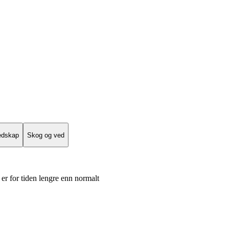
edskap
Skog og ved
er for tiden lengre enn normalt