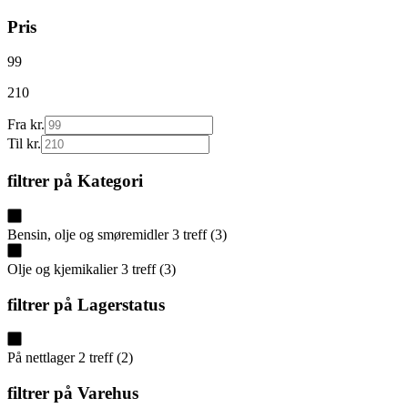
Pris
99
210
Fra kr.
Til kr.
filtrer på
Kategori
Bensin, olje og smøremidler
3
treff
(
3
)
Olje og kjemikalier
3
treff
(
3
)
filtrer på
Lagerstatus
På nettlager
2
treff
(
2
)
filtrer på
Varehus