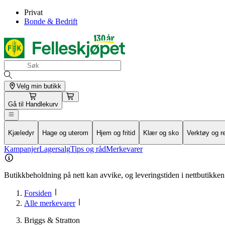
Privat
Bonde & Bedrift
Velg min butikk
Gå til
Handlekurv
Kjæledyr
Hage og uterom
Hjem og fritid
Klær og sko
Verktøy og r
Kampanjer
Lagersalg
Tips og råd
Merkevarer
Butikkbeholdning på nett kan avvike, og leveringstiden i nettbutikken 
Forsiden
Alle merkevarer
Briggs & Stratton