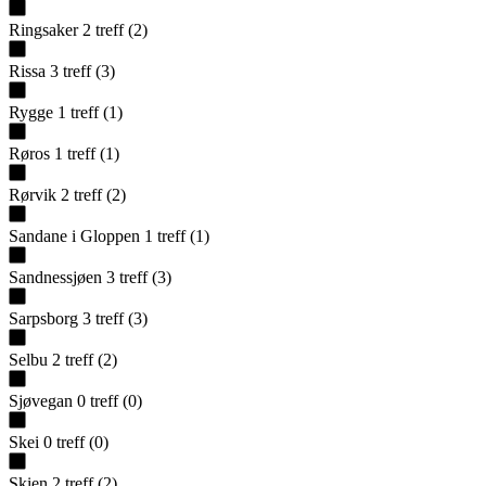
Ringsaker
2
treff
(
2
)
Rissa
3
treff
(
3
)
Rygge
1
treff
(
1
)
Røros
1
treff
(
1
)
Rørvik
2
treff
(
2
)
Sandane i Gloppen
1
treff
(
1
)
Sandnessjøen
3
treff
(
3
)
Sarpsborg
3
treff
(
3
)
Selbu
2
treff
(
2
)
Sjøvegan
0
treff
(
0
)
Skei
0
treff
(
0
)
Skien
2
treff
(
2
)