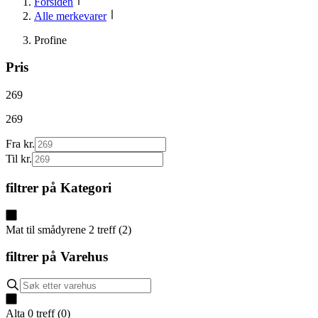
Forsiden
Alle merkevarer
Profine
Pris
269
269
Fra kr.
Til kr.
filtrer på
Kategori
Mat til smådyrene
2
treff
(
2
)
filtrer på
Varehus
Alta
0
treff
(
0
)