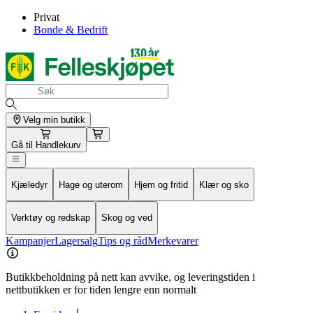
Privat
Bonde & Bedrift
Velg min butikk
Gå til
Handlekurv
Kjæledyr
Hage og uterom
Hjem og fritid
Klær og sko
Verktøy og redskap
Skog og ved
Kampanjer
Lagersalg
Tips og råd
Merkevarer
Butikkbeholdning på nett kan avvike, og leveringstiden i
nettbutikken er for tiden lengre enn normalt