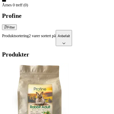
Årnes
0
treff
(
0
)
Profine
Filter
Produktsortering
2 varer sortert på
Anbefalt
Produkter