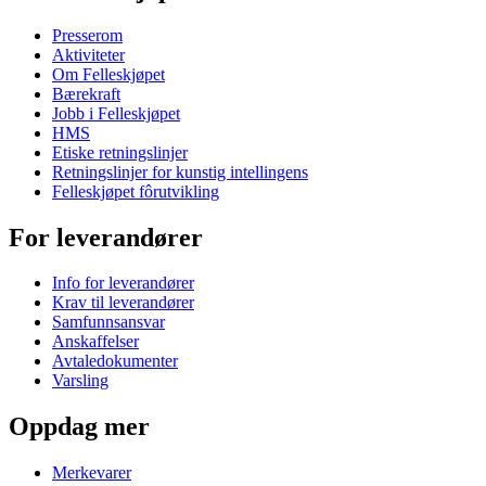
Presserom
Aktiviteter
Om Felleskjøpet
Bærekraft
Jobb i Felleskjøpet
HMS
Etiske retningslinjer
Retningslinjer for kunstig intellingens
Felleskjøpet fôrutvikling
For leverandører
Info for leverandører
Krav til leverandører
Samfunnsansvar
Anskaffelser
Avtaledokumenter
Varsling
Oppdag mer
Merkevarer