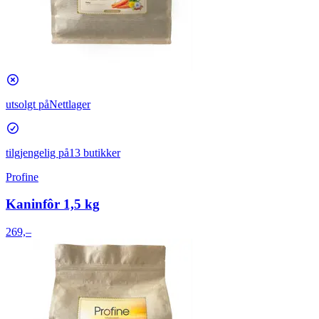
utsolgt på
Nettlager
tilgjengelig på
13 butikker
Profine
Kaninfôr 1,5 kg
269,–