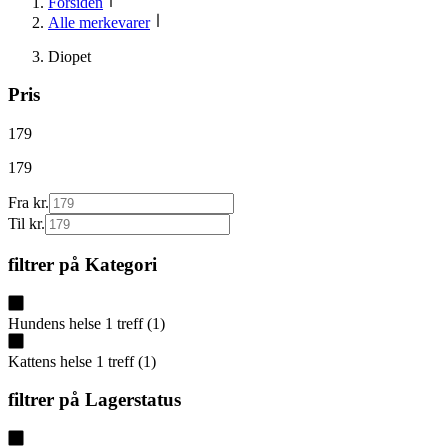
Forsiden
Alle merkevarer
Diopet
Pris
179
179
Fra kr.
Til kr.
filtrer på
Kategori
Hundens helse
1
treff
(
1
)
Kattens helse
1
treff
(
1
)
filtrer på
Lagerstatus