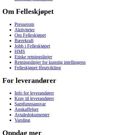
Om Felleskjøpet
Presserom
Aktiviteter
Om Felleskjøpet
Bærekraft
Jobb i Felleskjøpet
HMS
Etiske retningslinjer
Retningslinjer for kunstig intellingens
Felleskjøpet fôrutvikling
For leverandører
Info for leverandører
Krav til leverandører
Samfunnsansvar
Anskaffelser
Avtaledokumenter
Varsling
Oppdag mer