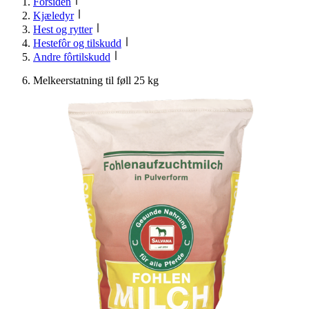
Forsiden
Kjæledyr
Hest og rytter
Hestefôr og tilskudd
Andre fôrtilskudd
Melkeerstatning til føll 25 kg