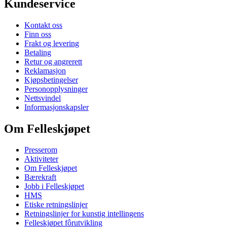
Kundeservice
Kontakt oss
Finn oss
Frakt og levering
Betaling
Retur og angrerett
Reklamasjon
Kjøpsbetingelser
Personopplysninger
Nettsvindel
Informasjonskapsler
Om Felleskjøpet
Presserom
Aktiviteter
Om Felleskjøpet
Bærekraft
Jobb i Felleskjøpet
HMS
Etiske retningslinjer
Retningslinjer for kunstig intellingens
Felleskjøpet fôrutvikling