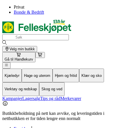
Privat
Bonde & Bedrift
Velg min butikk
Gå til
Handlekurv
Kjæledyr
Hage og uterom
Hjem og fritid
Klær og sko
Verktøy og redskap
Skog og ved
Kampanjer
Lagersalg
Tips og råd
Merkevarer
Butikkbeholdning på nett kan avvike, og leveringstiden i
nettbutikken er for tiden lengre enn normalt