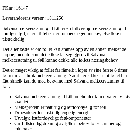
FKnr.:
16147
Leverandørens varenr.:
1811250
Salvana melkeerstatning til føll er en fullverdig melkeerstatning til
morløse føll, eller i tilfeller der hoppens egen melkeytelse ikke er
tilstrekkelig.
Det aller beste er om føllet kan ammes opp av en annen melkende
hoppe, men dersom dette ikke lar seg gjøre vil Salvana
melkeerstatning til føll kunne dekke alle føllets næringsbehov.
Det er meget viktig at føllet får råmelk i løpet av sine første 6 timer
før man tar i bruk melkeerstatning. Når du er sikker på at føllet har
fått råmelk kan du med begynne med Salvana melkeerstatning til
føll.
Salvana melkeerstatning til føll inneholder kun råvarer av høy
kvalitet
Melkeprotein er naturlig og lettfordøyelig for føll
Druesukker for raskt tilgjengelig energi
Utvalgte lettfordøyelige fettkomponenter
Gir fullstendig dekning av føllets behov for vitaminer og
mineraler