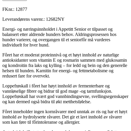
FKnr.:
12877
Leverandørens varenr.:
12682NY
Energi- og næringsinnholdet i Appetitt Senior er tilpasset og
balansert etter aldrende hunders behov. Aldringsprosessen hos
hunder varierer, og overgangen til et seniorfôr må vurderes
individuelt for hver hund.
Fôret har et moderat proteinnivå og et høyt innhold av naturlige
antioksidanter som vitamin E og rosmarin sammen med glukosamin
og kondroitin fra laks og kylling – for ledd og bein og den generelle
helsen til hunden. Karnitin for energi- og fettmetabolisme og
redusert fare for overvekt.
Loppefrøskall i fôret har høyt innhold av fermenterbare og
vannløselige fibrer og bidrar til god mage -og tarmfunksjon.
Loppefrøskall har svært god vannbindingsevne, svellingsegenskaper
og kan dermed også bidra til økt metthetsfølelse.
Fôret inneholder ingen kornråvarer med unntak av ris og har et høyt
innhold av hydrolyserte råvarer. Det gir et lavt innhold av råvarer
som kan føre til fôrintoleranse og allergier.