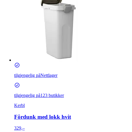
tilgjengelig på
Nettlager
tilgjengelig på
123 butikker
Kerbl
Fôrdunk med lokk hvit
329,–