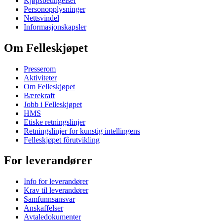
Kjøpsbetingelser
Personopplysninger
Nettsvindel
Informasjonskapsler
Om Felleskjøpet
Presserom
Aktiviteter
Om Felleskjøpet
Bærekraft
Jobb i Felleskjøpet
HMS
Etiske retningslinjer
Retningslinjer for kunstig intellingens
Felleskjøpet fôrutvikling
For leverandører
Info for leverandører
Krav til leverandører
Samfunnsansvar
Anskaffelser
Avtaledokumenter