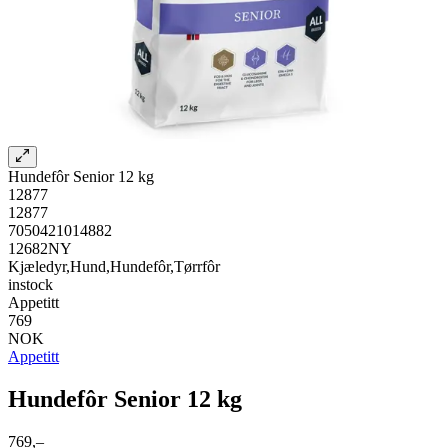
Hundefôr Senior 12 kg
12877
12877
7050421014882
12682NY
Kjæledyr,Hund,Hundefôr,Tørrfôr
instock
Appetitt
769
NOK
Appetitt
Hundefôr Senior 12 kg
769,–