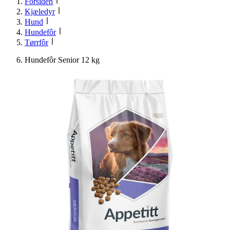
Forsiden
Kjæledyr
Hund
Hundefôr
Tørrfôr
Hundefôr Senior 12 kg