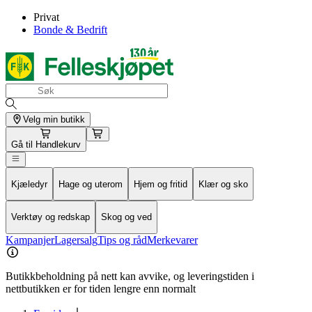
Privat
Bonde & Bedrift
Velg min butikk
Gå til
Handlekurv
Kjæledyr
Hage og uterom
Hjem og fritid
Klær og sko
Verktøy og redskap
Skog og ved
Kampanjer
Lagersalg
Tips og råd
Merkevarer
Butikkbeholdning på nett kan avvike, og leveringstiden i
nettbutikken er for tiden lengre enn normalt