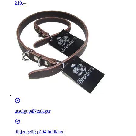
219,–
utsolgt på
Nettlager
tilgjengelig på
94 butikker