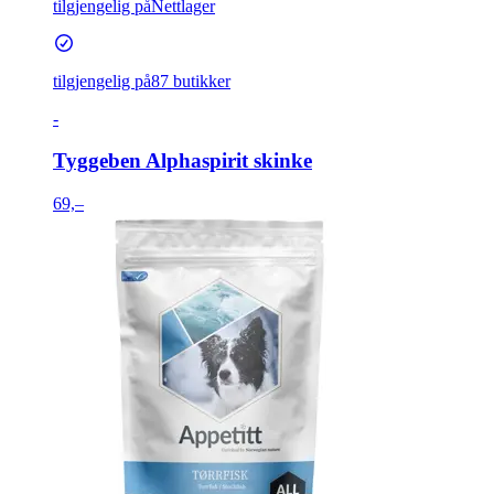
tilgjengelig på
Nettlager
tilgjengelig på
87 butikker
-
Tyggeben Alphaspirit skinke
69,–