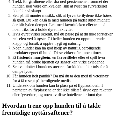
Trekk for gardinene eller dra ned persiennene i rommet der
hunden skal være om kvelden, slik at lyset fra fyrverkeriet
ikke blir så skarpt.
Sett på litt munter musikk, slik at fyrverkerilydene ikke høres
så godt. Du kan også ta med hunden på badet rundt midnatt,
der blir lyden dempet. Lek med favorittleken eller tren på
noen triks for å holde dyret i aktivitet
Hvis dyret virker skremt, må du passe på at du ikke forsterker
redselen ved å trøste. Gi heller hunden en oppmuntrende
klapp, og forsøk å opptre trygt og naturlig.
Noen hunder kan ha god hjelp av naturlig beroligende
produkter egnet til hund. Disse virker ofte i noen timer.
Et
fristende margbein
, en
favorittleke
eller et spill hvor
hunden må bruke hjernen og sanser kan virke avledende.
Sett vattdotter i hundens ører rett før klokken blir tolv for å
dempe lyden.
Får hunden helt panikk? Da må du ta den med til veterinær
for å få resept på beroligende medisin.
Undersøk om hunden kan få plass på et flyplasshotell. I
nærheten av flyplassene er det ikke tillatt å skyte opp raketter
eller fyrverkeri, og noen av disse hotellene tar imot dyr.
Hvordan trene opp hunden til å takle
fremtidige nyttårsaftener?