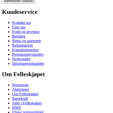
Administrer cookies
Kundeservice
Kontakt oss
Finn oss
Frakt og levering
Betaling
Retur og angrerett
Reklamasjon
Kjøpsbetingelser
Personopplysninger
Nettsvindel
Informasjonskapsler
Om Felleskjøpet
Presserom
Aktiviteter
Om Felleskjøpet
Bærekraft
Jobb i Felleskjøpet
HMS
Etiske retningslinjer