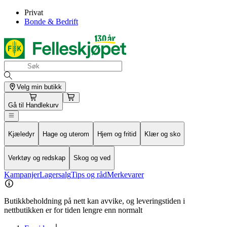
Privat
Bonde & Bedrift
Velg min butikk
Gå til
Handlekurv
Kjæledyr
Hage og uterom
Hjem og fritid
Klær og sko
Verktøy og redskap
Skog og ved
Kampanjer
Lagersalg
Tips og råd
Merkevarer
Butikkbeholdning på nett kan avvike, og leveringstiden i
nettbutikken er for tiden lengre enn normalt