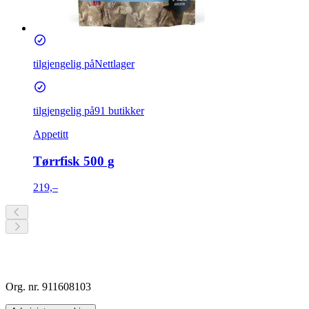
tilgjengelig på
Nettlager
tilgjengelig på
91 butikker
Appetitt
Tørrfisk 500 g
219,–
Org. nr. 911608103