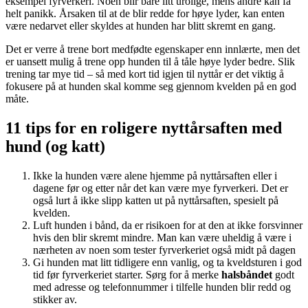
eksempel fyrverkeri. Noen blir bare litt urolige, mens andre kan få
helt panikk. Årsaken til at de blir redde for høye lyder, kan enten
være nedarvet eller skyldes at hunden har blitt skremt en gang.
Det er verre å trene bort medfødte egenskaper enn innlærte, men det
er uansett mulig å trene opp hunden til å tåle høye lyder bedre. Slik
trening tar mye tid – så med kort tid igjen til nyttår er det viktig å
fokusere på at hunden skal komme seg gjennom kvelden på en god
måte.
11 tips for en roligere nyttårsaften med
hund (og katt)
Ikke la hunden være alene hjemme på nyttårsaften eller i
dagene før og etter når det kan være mye fyrverkeri. Det er
også lurt å ikke slipp katten ut på nyttårsaften, spesielt på
kvelden.
Luft hunden i bånd, da er risikoen for at den at ikke forsvinner
hvis den blir skremt mindre. Man kan være uheldig å være i
nærheten av noen som tester fyrverkeriet også midt på dagen
Gi hunden mat litt tidligere enn vanlig, og ta kveldsturen i god
tid før fyrverkeriet starter. Sørg for å merke
halsbåndet
godt
med adresse og telefonnummer i tilfelle hunden blir redd og
stikker av.