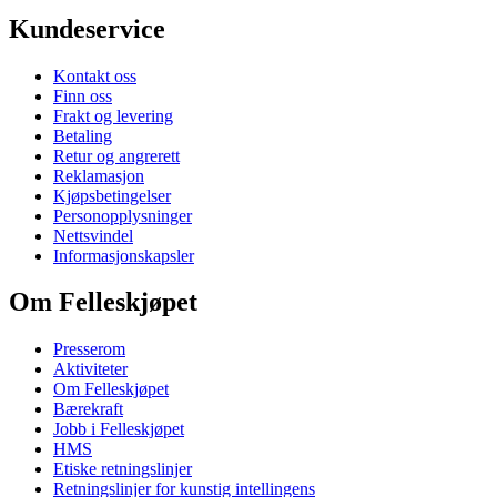
Kundeservice
Kontakt oss
Finn oss
Frakt og levering
Betaling
Retur og angrerett
Reklamasjon
Kjøpsbetingelser
Personopplysninger
Nettsvindel
Informasjonskapsler
Om Felleskjøpet
Presserom
Aktiviteter
Om Felleskjøpet
Bærekraft
Jobb i Felleskjøpet
HMS
Etiske retningslinjer
Retningslinjer for kunstig intellingens