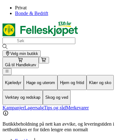
Privat
Bonde & Bedrift
Velg min butikk
Gå til
Handlekurv
Kjæledyr
Hage og uterom
Hjem og fritid
Klær og sko
Verktøy og redskap
Skog og ved
Kampanjer
Lagersalg
Tips og råd
Merkevarer
Butikkbeholdning på nett kan avvike, og leveringstiden i
nettbutikken er for tiden lengre enn normalt