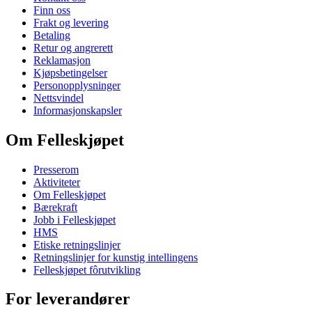
Finn oss
Frakt og levering
Betaling
Retur og angrerett
Reklamasjon
Kjøpsbetingelser
Personopplysninger
Nettsvindel
Informasjonskapsler
Om Felleskjøpet
Presserom
Aktiviteter
Om Felleskjøpet
Bærekraft
Jobb i Felleskjøpet
HMS
Etiske retningslinjer
Retningslinjer for kunstig intellingens
Felleskjøpet fôrutvikling
For leverandører