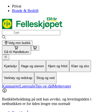
Privat
Bonde & Bedrift
Velg min butikk
Gå til
Handlekurv
Kjæledyr
Hage og uterom
Hjem og fritid
Klær og sko
Verktøy og redskap
Skog og ved
Kampanjer
Lagersalg
Tips og råd
Merkevarer
Butikkbeholdning på nett kan avvike, og leveringstiden i
nettbutikken er for tiden lengre enn normalt