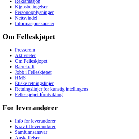
Reklamasjon
Kjøpsbetingelser
Personopplysninger
Nettsvindel
Informasjonskapsler
Om Felleskjøpet
Presserom
Aktiviteter
Om Felleskjøpet
Bærekraft
Jobb i Felleskjøpet
HMS
Etiske retningslinjer
Retningslinjer for kunstig intellingens
Felleskjøpet fôrutvikling
For leverandører
Info for leverandører
Krav til leverandører
Samfunnsansvar
Anskaffelser