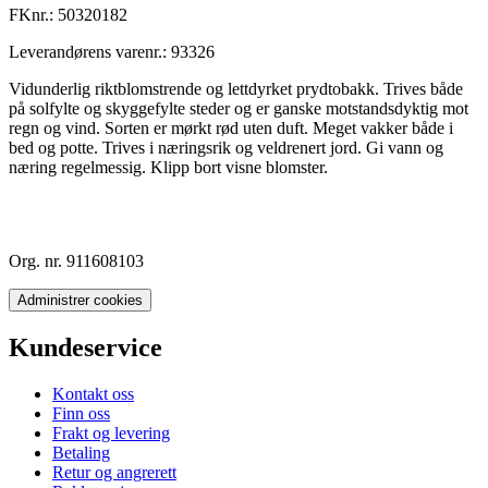
FKnr.:
50320182
Leverandørens varenr.:
93326
Vidunderlig riktblomstrende og lettdyrket prydtobakk. Trives både
på solfylte og skyggefylte steder og er ganske motstandsdyktig mot
regn og vind. Sorten er mørkt rød uten duft. Meget vakker både i
bed og potte. Trives i næringsrik og veldrenert jord. Gi vann og
næring regelmessig. Klipp bort visne blomster.
Org. nr. 911608103
Administrer cookies
Kundeservice
Kontakt oss
Finn oss
Frakt og levering
Betaling
Retur og angrerett