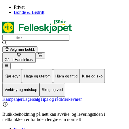
Privat
Bonde & Bedrift
Velg min butikk
Gå til
Handlekurv
Kjæledyr
Hage og uterom
Hjem og fritid
Klær og sko
Verktøy og redskap
Skog og ved
Kampanjer
Lagersalg
Tips og råd
Merkevarer
Butikkbeholdning på nett kan avvike, og leveringstiden i
nettbutikken er for tiden lengre enn normalt