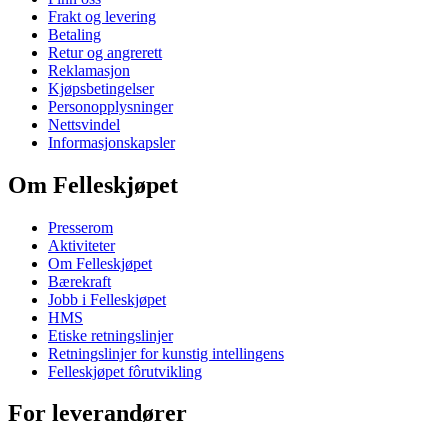
Frakt og levering
Betaling
Retur og angrerett
Reklamasjon
Kjøpsbetingelser
Personopplysninger
Nettsvindel
Informasjonskapsler
Om Felleskjøpet
Presserom
Aktiviteter
Om Felleskjøpet
Bærekraft
Jobb i Felleskjøpet
HMS
Etiske retningslinjer
Retningslinjer for kunstig intellingens
Felleskjøpet fôrutvikling
For leverandører