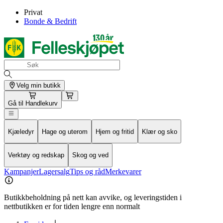
Privat
Bonde & Bedrift
Velg min butikk
Gå til
Handlekurv
Kjæledyr
Hage og uterom
Hjem og fritid
Klær og sko
Verktøy og redskap
Skog og ved
Kampanjer
Lagersalg
Tips og råd
Merkevarer
Butikkbeholdning på nett kan avvike, og leveringstiden i
nettbutikken er for tiden lengre enn normalt