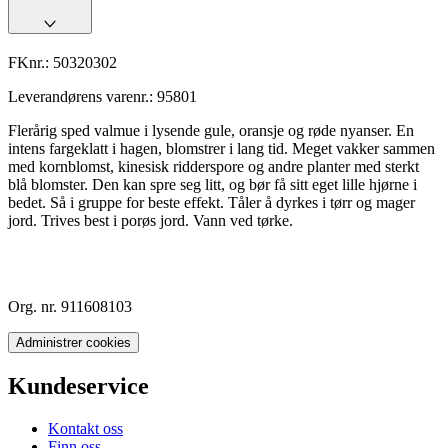
FKnr.:
50320302
Leverandørens varenr.:
95801
Flerårig sped valmue i lysende gule, oransje og røde nyanser. En
intens fargeklatt i hagen, blomstrer i lang tid. Meget vakker sammen
med kornblomst, kinesisk ridderspore og andre planter med sterkt
blå blomster. Den kan spre seg litt, og bør få sitt eget lille hjørne i
bedet. Så i gruppe for beste effekt. Tåler å dyrkes i tørr og mager
jord. Trives best i porøs jord. Vann ved tørke.
Org. nr. 911608103
Administrer cookies
Kundeservice
Kontakt oss
Finn oss