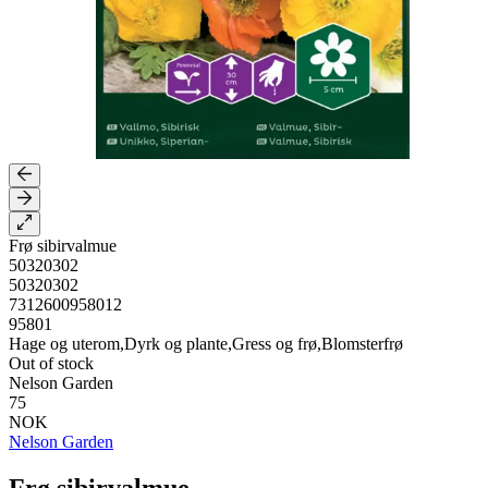
Frø sibirvalmue
50320302
50320302
7312600958012
95801
Hage og uterom,Dyrk og plante,Gress og frø,Blomsterfrø
Out of stock
Nelson Garden
75
NOK
Nelson Garden
Frø sibirvalmue