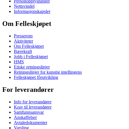
Personopplysninger
Nettsvindel
Informasjonskapsler
Om Felleskjøpet
Presserom
Aktiviteter
Om Felleskjøpet
Bærekraft
Jobb i Felleskjøpet
HMS
Etiske retningslinjer
Retningslinjer for kunstig intellingens
Felleskjøpet fôrutvikling
For leverandører
Info for leverandører
Krav til leverandører
Samfunnsansvar
Anskaffelser
Avtaledokumenter
Varsling