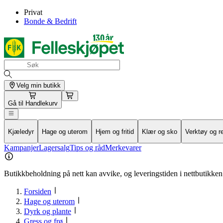
Privat
Bonde & Bedrift
Velg min butikk
Gå til
Handlekurv
Kjæledyr
Hage og uterom
Hjem og fritid
Klær og sko
Verktøy og r
Kampanjer
Lagersalg
Tips og råd
Merkevarer
Butikkbeholdning på nett kan avvike, og leveringstiden i nettbutikken 
Forsiden
Hage og uterom
Dyrk og plante
Gress og frø