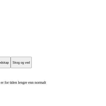
edskap
Skog og ved
er for tiden lengre enn normalt