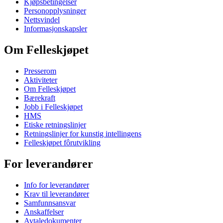
Kjøpsbetingelser
Personopplysninger
Nettsvindel
Informasjonskapsler
Om Felleskjøpet
Presserom
Aktiviteter
Om Felleskjøpet
Bærekraft
Jobb i Felleskjøpet
HMS
Etiske retningslinjer
Retningslinjer for kunstig intellingens
Felleskjøpet fôrutvikling
For leverandører
Info for leverandører
Krav til leverandører
Samfunnsansvar
Anskaffelser
Avtaledokumenter