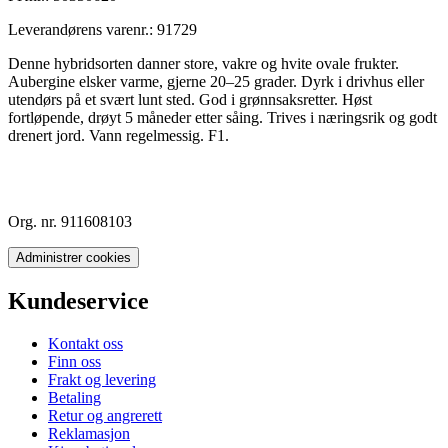
Leverandørens varenr.:
91729
Denne hybridsorten danner store, vakre og hvite ovale frukter.
Aubergine elsker varme, gjerne 20–25 grader. Dyrk i drivhus eller
utendørs på et svært lunt sted. God i grønnsaksretter. Høst
fortløpende, drøyt 5 måneder etter såing. Trives i næringsrik og godt
drenert jord. Vann regelmessig. F1.
Org. nr. 911608103
Administrer cookies
Kundeservice
Kontakt oss
Finn oss
Frakt og levering
Betaling
Retur og angrerett
Reklamasjon