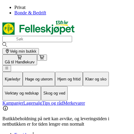
Privat
Bonde & Bedrift
Velg min butikk
Gå til
Handlekurv
Kjæledyr
Hage og uterom
Hjem og fritid
Klær og sko
Verktøy og redskap
Skog og ved
Kampanjer
Lagersalg
Tips og råd
Merkevarer
Butikkbeholdning på nett kan avvike, og leveringstiden i
nettbutikken er for tiden lengre enn normalt