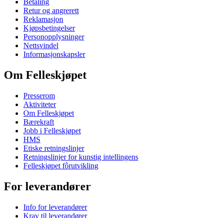
Betaling
Retur og angrerett
Reklamasjon
Kjøpsbetingelser
Personopplysninger
Nettsvindel
Informasjonskapsler
Om Felleskjøpet
Presserom
Aktiviteter
Om Felleskjøpet
Bærekraft
Jobb i Felleskjøpet
HMS
Etiske retningslinjer
Retningslinjer for kunstig intellingens
Felleskjøpet fôrutvikling
For leverandører
Info for leverandører
Krav til leverandører