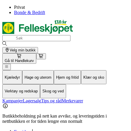
Privat
Bonde & Bedrift
Velg min butikk
Gå til
Handlekurv
Kjæledyr
Hage og uterom
Hjem og fritid
Klær og sko
Verktøy og redskap
Skog og ved
Kampanjer
Lagersalg
Tips og råd
Merkevarer
Butikkbeholdning på nett kan avvike, og leveringstiden i
nettbutikken er for tiden lengre enn normalt