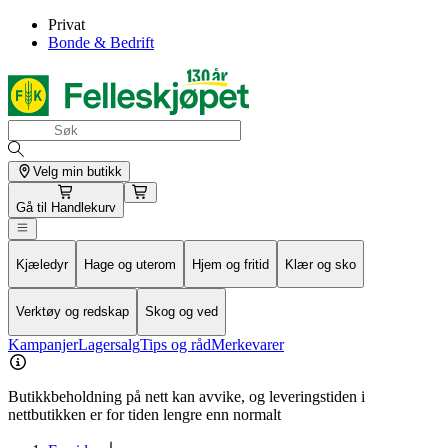
Privat
Bonde & Bedrift
Velg min butikk
Gå til
Handlekurv
Kjæledyr
Hage og uterom
Hjem og fritid
Klær og sko
Verktøy og redskap
Skog og ved
Kampanjer
Lagersalg
Tips og råd
Merkevarer
Butikkbeholdning på nett kan avvike, og leveringstiden i
nettbutikken er for tiden lengre enn normalt