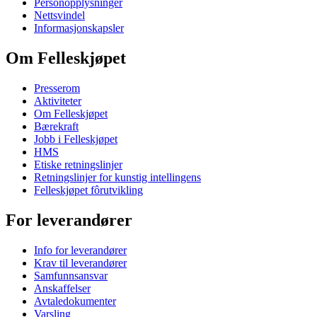
Personopplysninger
Nettsvindel
Informasjonskapsler
Om Felleskjøpet
Presserom
Aktiviteter
Om Felleskjøpet
Bærekraft
Jobb i Felleskjøpet
HMS
Etiske retningslinjer
Retningslinjer for kunstig intellingens
Felleskjøpet fôrutvikling
For leverandører
Info for leverandører
Krav til leverandører
Samfunnsansvar
Anskaffelser
Avtaledokumenter
Varsling