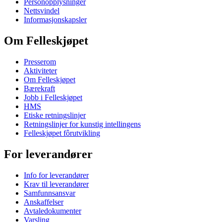
Personopplysninger
Nettsvindel
Informasjonskapsler
Om Felleskjøpet
Presserom
Aktiviteter
Om Felleskjøpet
Bærekraft
Jobb i Felleskjøpet
HMS
Etiske retningslinjer
Retningslinjer for kunstig intellingens
Felleskjøpet fôrutvikling
For leverandører
Info for leverandører
Krav til leverandører
Samfunnsansvar
Anskaffelser
Avtaledokumenter
Varsling