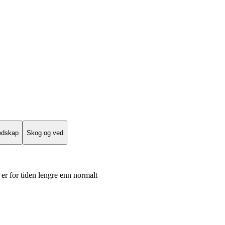
edskap
Skog og ved
er for tiden lengre enn normalt