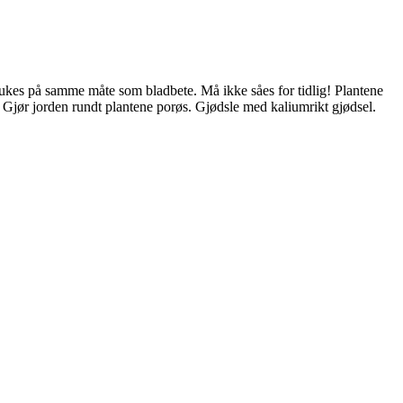
 brukes på samme måte som bladbete. Må ikke såes for tidlig! Plantene
g. Gjør jorden rundt plantene porøs. Gjødsle med kaliumrikt gjødsel.