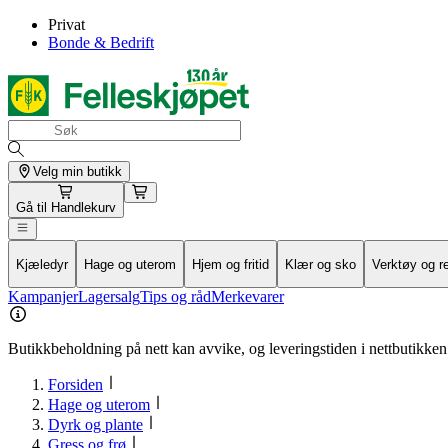
Privat
Bonde & Bedrift
Velg min butikk
Gå til
Handlekurv
Kjæledyr
Hage og uterom
Hjem og fritid
Klær og sko
Verktøy og r
Kampanjer
Lagersalg
Tips og råd
Merkevarer
Butikkbeholdning på nett kan avvike, og leveringstiden i nettbutikken 
Forsiden
Hage og uterom
Dyrk og plante
Gress og frø