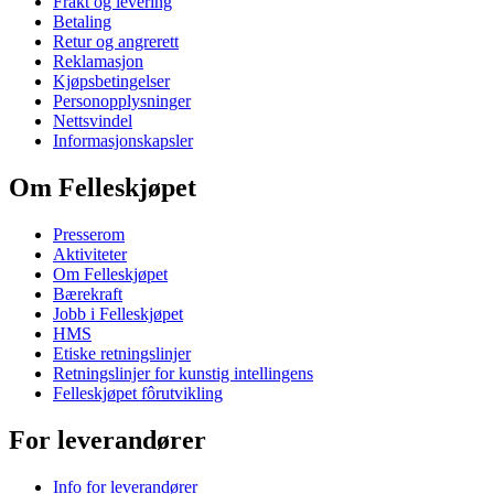
Frakt og levering
Betaling
Retur og angrerett
Reklamasjon
Kjøpsbetingelser
Personopplysninger
Nettsvindel
Informasjonskapsler
Om Felleskjøpet
Presserom
Aktiviteter
Om Felleskjøpet
Bærekraft
Jobb i Felleskjøpet
HMS
Etiske retningslinjer
Retningslinjer for kunstig intellingens
Felleskjøpet fôrutvikling
For leverandører
Info for leverandører