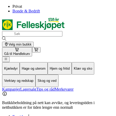
Privat
Bonde & Bedrift
Velg min butikk
Gå til
Handlekurv
Kjæledyr
Hage og uterom
Hjem og fritid
Klær og sko
Verktøy og redskap
Skog og ved
Kampanjer
Lagersalg
Tips og råd
Merkevarer
Butikkbeholdning på nett kan avvike, og leveringstiden i
nettbutikken er for tiden lengre enn normalt