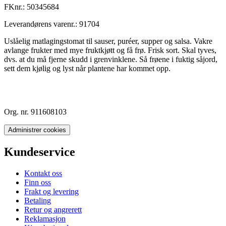
FKnr.:
50345684
Leverandørens varenr.:
91704
Uslåelig matlagingstomat til sauser, puréer, supper og salsa. Vakre
avlange frukter med mye fruktkjøtt og få frø. Frisk sort. Skal tyves,
dvs. at du må fjerne skudd i grenvinklene. Så frøene i fuktig såjord,
sett dem kjølig og lyst når plantene har kommet opp.
Org. nr. 911608103
Administrer cookies
Kundeservice
Kontakt oss
Finn oss
Frakt og levering
Betaling
Retur og angrerett
Reklamasjon