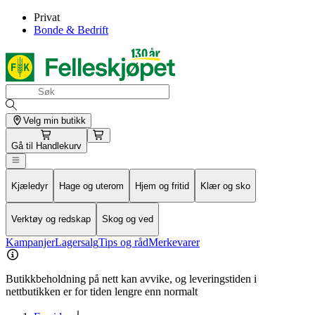
Privat
Bonde & Bedrift
Velg min butikk
Gå til
Handlekurv
Kjæledyr
Hage og uterom
Hjem og fritid
Klær og sko
Verktøy og redskap
Skog og ved
Kampanjer
Lagersalg
Tips og råd
Merkevarer
Butikkbeholdning på nett kan avvike, og leveringstiden i
nettbutikken er for tiden lengre enn normalt