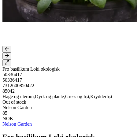
Frø basilikum Loki økologisk
50336417
50336417
7312600850422
85042
Hage og uterom,Dyrk og plante,Gress og frø,Krydderfrø
Out of stock
Nelson Garden
85
NOK
Nelson Garden
Frø basilikum Loki økologisk