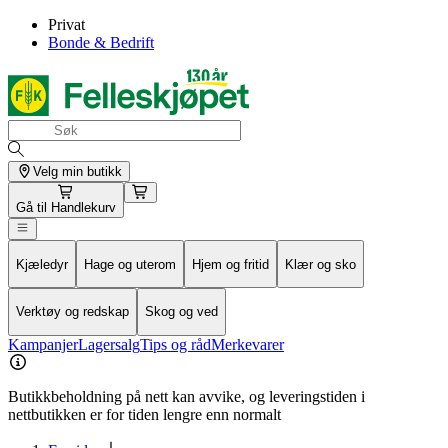
Privat
Bonde & Bedrift
Velg min butikk
Gå til
Handlekurv
Kjæledyr
Hage og uterom
Hjem og fritid
Klær og sko
Verktøy og redskap
Skog og ved
Kampanjer
Lagersalg
Tips og råd
Merkevarer
Butikkbeholdning på nett kan avvike, og leveringstiden i
nettbutikken er for tiden lengre enn normalt