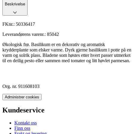
Beskrivelse
FKnr.:
50336417
Leverandørens varenr.:
85042
Økologisk frø. Basilikum er en dekorativ og aromatisk
krydderplante som elsker varme. Dyrk gjerne basilikum i potte på en
varm og solrik plass. Bladene som høstes etter hvert passer utmerket
til en deilig pesto eller sammen med tomater og litt høvlet parmesan.
Org. nr. 911608103
Administrer cookies
Kundeservice
Kontakt oss
Finn oss
Frakt og levering