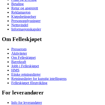
Betaling
Retur og angrerett
Reklamasjon
Kjøpsbetingelser
Personopplysninger
Nettsvindel
Informasjonskapsler
Om Felleskjøpet
Presserom
Aktiviteter
Om Felleskjøpet
Bærekraft
Jobb i Felleskjøpet
HMS
Etiske retningslinjer
Retningslinjer for kunstig intellingens
Felleskjøpet fôrutvikling
For leverandører
Info for leverandører