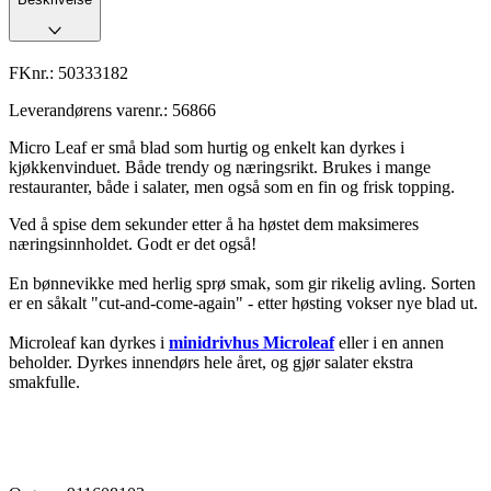
FKnr.:
50333182
Leverandørens varenr.:
56866
Micro Leaf er små blad som hurtig og enkelt kan dyrkes i
kjøkkenvinduet. Både trendy og næringsrikt. Brukes i mange
restauranter, både i salater, men også som en fin og frisk topping.
Ved å spise dem sekunder etter å ha høstet dem maksimeres
næringsinnholdet. Godt er det også!
En bønnevikke med herlig sprø smak, som gir rikelig avling. Sorten
er en såkalt "cut-and-come-again" - etter høsting vokser nye blad ut.
Microleaf kan dyrkes i
minidrivhus Microleaf
eller i en annen
beholder. Dyrkes innendørs hele året, og gjør salater ekstra
smakfulle.