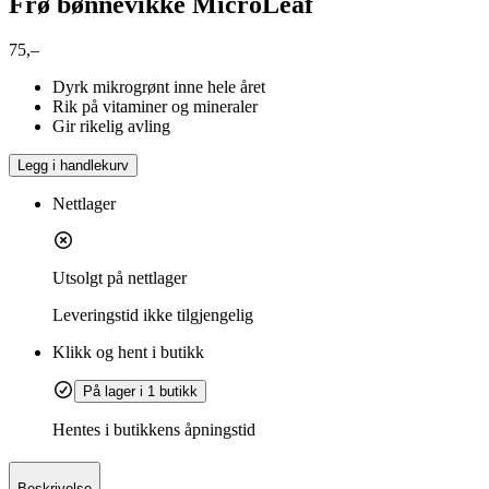
Frø bønnevikke MicroLeaf
75,–
Dyrk mikrogrønt inne hele året
Rik på vitaminer og mineraler
Gir rikelig avling
Legg i handlekurv
Nettlager
Utsolgt på nettlager
Leveringstid
ikke tilgjengelig
Klikk og hent i butikk
På lager i 1 butikk
Hentes i butikkens åpningstid
Beskrivelse