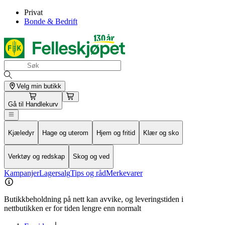
Privat
Bonde & Bedrift
Velg min butikk
Gå til
Handlekurv
Kjæledyr
Hage og uterom
Hjem og fritid
Klær og sko
Verktøy og redskap
Skog og ved
Kampanjer
Lagersalg
Tips og råd
Merkevarer
Butikkbeholdning på nett kan avvike, og leveringstiden i
nettbutikken er for tiden lengre enn normalt