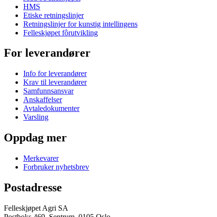
HMS
Etiske retningslinjer
Retningslinjer for kunstig intellingens
Felleskjøpet fôrutvikling
For leverandører
Info for leverandører
Krav til leverandører
Samfunnsansvar
Anskaffelser
Avtaledokumenter
Varsling
Oppdag mer
Merkevarer
Forbruker nyhetsbrev
Postadresse
Felleskjøpet Agri SA
Postboks 469, Sentrum, 0105 Oslo