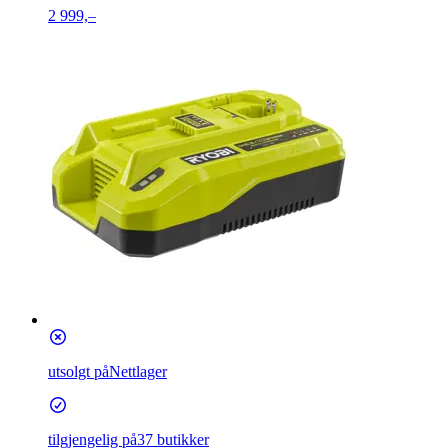
2 999,–
utsolgt på
Nettlager
tilgjengelig på
37 butikker