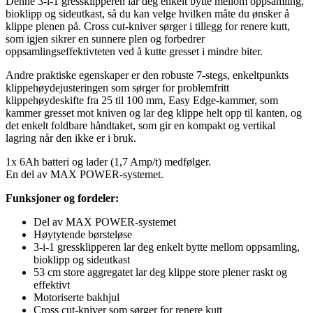
Denne 3-i-1 gressklipperen lar deg enkelt bytte mellom oppsamling,
bioklipp og sideutkast, så du kan velge hvilken måte du ønsker å
klippe plenen på. Cross cut-kniver sørger i tillegg for renere kutt,
som igjen sikrer en sunnere plen og forbedrer
oppsamlingseffektivteten ved å kutte gresset i mindre biter.
Andre praktiske egenskaper er den robuste 7-stegs, enkeltpunkts
klippehøydejusteringen som sørger for problemfritt
klippehøydeskifte fra 25 til 100 mm, Easy Edge-kammer, som
kammer gresset mot kniven og lar deg klippe helt opp til kanten, og
det enkelt foldbare håndtaket, som gir en kompakt og vertikal
lagring når den ikke er i bruk.
1x 6Ah batteri og lader (1,7 Amp/t) medfølger.
En del av MAX POWER-systemet.
Funksjoner og fordeler:
Del av MAX POWER-systemet
Høytytende børsteløse
3-i-1 gressklipperen lar deg enkelt bytte mellom oppsamling,
bioklipp og sideutkast
53 cm store aggregatet lar deg klippe store plener raskt og
effektivt
Motoriserte bakhjul
Cross cut-kniver som sørger for renere kutt