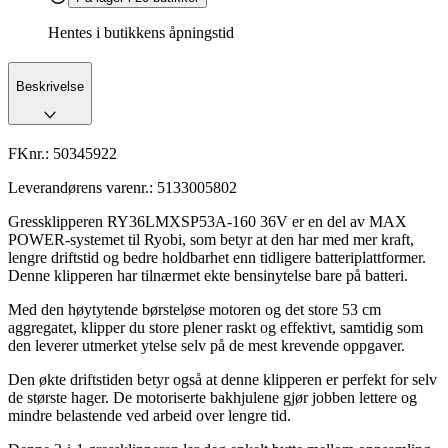
Hentes i butikkens åpningstid
Beskrivelse
FKnr.:
50345922
Leverandørens varenr.:
5133005802
Gressklipperen RY36LMXSP53A-160 36V er en del av MAX
POWER-systemet til Ryobi, som betyr at den har med mer kraft,
lengre driftstid og bedre holdbarhet enn tidligere batteriplattformer.
Denne klipperen har tilnærmet ekte bensinytelse bare på batteri.
Med den høytytende børsteløse motoren og det store 53 cm
aggregatet, klipper du store plener raskt og effektivt, samtidig som
den leverer utmerket ytelse selv på de mest krevende oppgaver.
Den økte driftstiden betyr også at denne klipperen er perfekt for selv
de største hager. De motoriserte bakhjulene gjør jobben lettere og
mindre belastende ved arbeid over lengre tid.