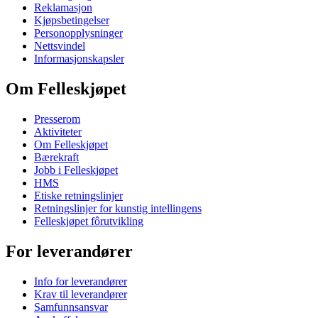
Reklamasjon
Kjøpsbetingelser
Personopplysninger
Nettsvindel
Informasjonskapsler
Om Felleskjøpet
Presserom
Aktiviteter
Om Felleskjøpet
Bærekraft
Jobb i Felleskjøpet
HMS
Etiske retningslinjer
Retningslinjer for kunstig intellingens
Felleskjøpet fôrutvikling
For leverandører
Info for leverandører
Krav til leverandører
Samfunnsansvar