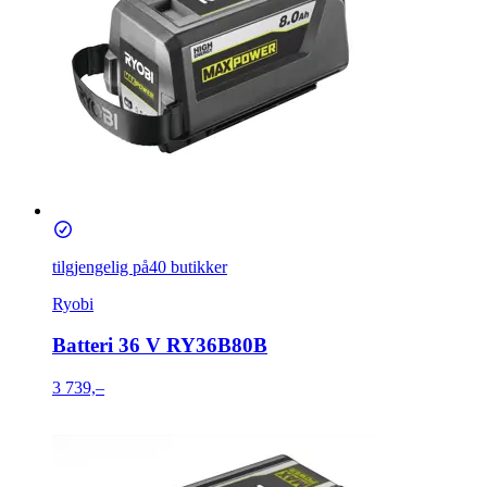
tilgjengelig på
40 butikker
Ryobi
Batteri 36 V RY36B80B
3 739,–