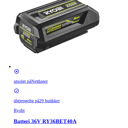
utsolgt på
Nettlager
tilgjengelig på
29 butikker
Ryobi
Batteri 36V RY36BET40A