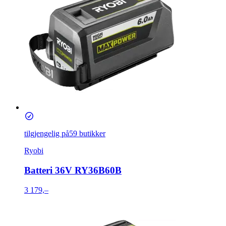
tilgjengelig på
59 butikker
Ryobi
Batteri 36V RY36B60B
3 179,–