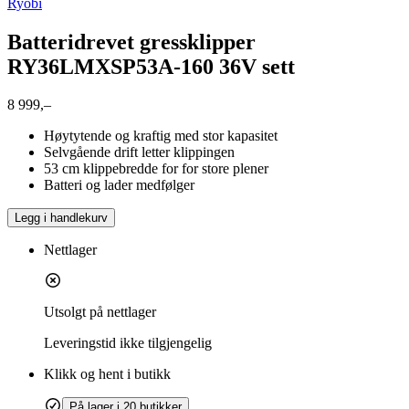
Ryobi
Batteridrevet gressklipper
RY36LMXSP53A-160 36V sett
8 999,–
Høytytende og kraftig med stor kapasitet
Selvgående drift letter klippingen
53 cm klippebredde for for store plener
Batteri og lader medfølger
Legg i handlekurv
Nettlager
Utsolgt på nettlager
Leveringstid
ikke tilgjengelig
Klikk og hent i butikk
På lager i 20 butikker