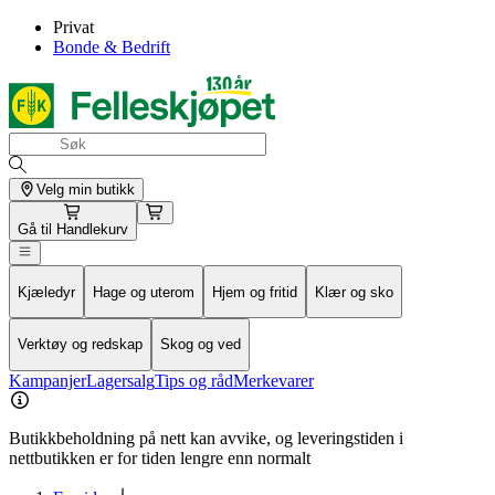
Privat
Bonde & Bedrift
Velg min butikk
Gå til
Handlekurv
Kjæledyr
Hage og uterom
Hjem og fritid
Klær og sko
Verktøy og redskap
Skog og ved
Kampanjer
Lagersalg
Tips og råd
Merkevarer
Butikkbeholdning på nett kan avvike, og leveringstiden i
nettbutikken er for tiden lengre enn normalt