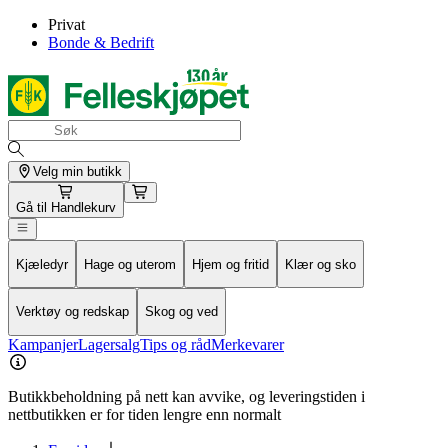
Privat
Bonde & Bedrift
Velg min butikk
Gå til
Handlekurv
Kjæledyr
Hage og uterom
Hjem og fritid
Klær og sko
Verktøy og redskap
Skog og ved
Kampanjer
Lagersalg
Tips og råd
Merkevarer
Butikkbeholdning på nett kan avvike, og leveringstiden i
nettbutikken er for tiden lengre enn normalt