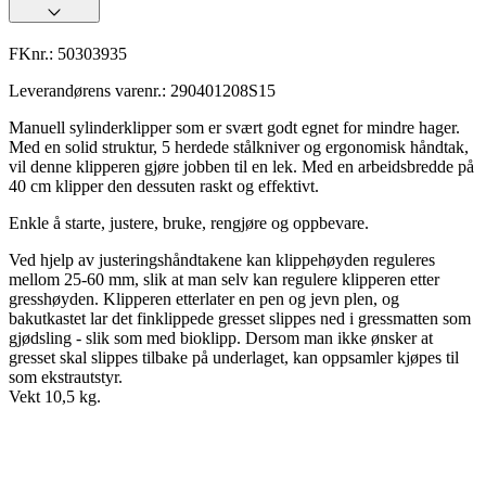
FKnr.:
50303935
Leverandørens varenr.:
290401208S15
Manuell sylinderklipper som er svært godt egnet for mindre hager.
Med en solid struktur, 5 herdede stålkniver og ergonomisk håndtak,
vil denne klipperen gjøre jobben til en lek. Med en arbeidsbredde på
40 cm klipper den dessuten raskt og effektivt.
Enkle å starte, justere, bruke, rengjøre og oppbevare.
Ved hjelp av justeringshåndtakene kan klippehøyden reguleres
mellom 25-60 mm, slik at man selv kan regulere klipperen etter
gresshøyden. Klipperen etterlater en pen og jevn plen, og
bakutkastet lar det finklippede gresset slippes ned i gressmatten som
gjødsling - slik som med bioklipp. Dersom man ikke ønsker at
gresset skal slippes tilbake på underlaget, kan oppsamler kjøpes til
som ekstrautstyr.
Vekt 10,5 kg.