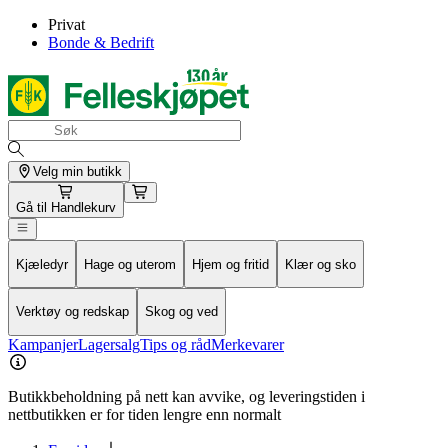
Privat
Bonde & Bedrift
Velg min butikk
Gå til
Handlekurv
Kjæledyr
Hage og uterom
Hjem og fritid
Klær og sko
Verktøy og redskap
Skog og ved
Kampanjer
Lagersalg
Tips og råd
Merkevarer
Butikkbeholdning på nett kan avvike, og leveringstiden i
nettbutikken er for tiden lengre enn normalt