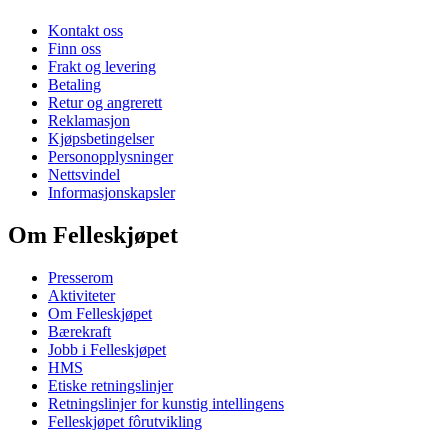
Kontakt oss
Finn oss
Frakt og levering
Betaling
Retur og angrerett
Reklamasjon
Kjøpsbetingelser
Personopplysninger
Nettsvindel
Informasjonskapsler
Om Felleskjøpet
Presserom
Aktiviteter
Om Felleskjøpet
Bærekraft
Jobb i Felleskjøpet
HMS
Etiske retningslinjer
Retningslinjer for kunstig intellingens
Felleskjøpet fôrutvikling