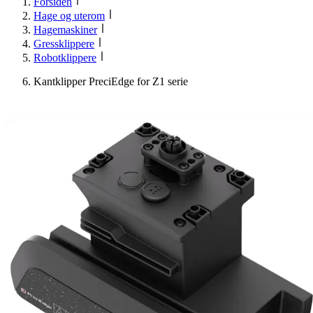
Forsiden
Hage og uterom
Hagemaskiner
Gressklippere
Robotklippere
Kantklipper PreciEdge for Z1 serie