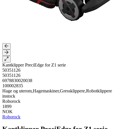
Kantklipper PreciEdge for Z1 serie
50351126
50351126
6978830020038
100002835
Hage og uterom,Hagemaskiner,Gressklippere,Robotklippere
instock
Roborock
1899
NOK
Roborock
Kantklipper PreciEdge for Z1 serie