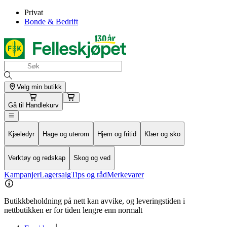
Privat
Bonde & Bedrift
Velg min butikk
Gå til
Handlekurv
Kjæledyr
Hage og uterom
Hjem og fritid
Klær og sko
Verktøy og redskap
Skog og ved
Kampanjer
Lagersalg
Tips og råd
Merkevarer
Butikkbeholdning på nett kan avvike, og leveringstiden i
nettbutikken er for tiden lengre enn normalt