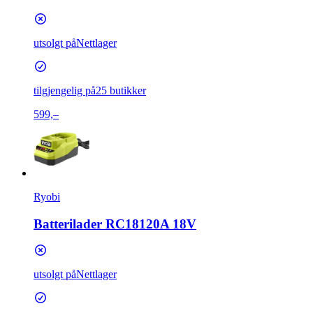
utsolgt på
Nettlager
tilgjengelig på
25 butikker
599,–
Ryobi
Batterilader RC18120A 18V
utsolgt på
Nettlager