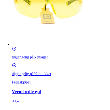
tilgjengelig på
Nettlager
tilgjengelig på
92 butikker
Felleskjøpet
Vernebrille gul
99,–