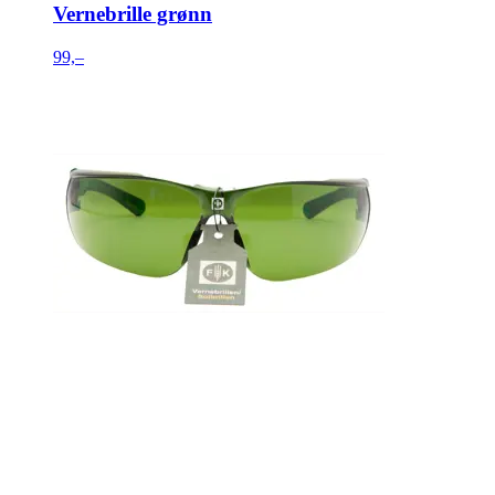
Vernebrille grønn
99,–
tilgjengelig på
Nettlager