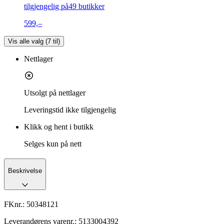
tilgjengelig på
49 butikker
599,–
Vis alle valg (
7
til)
Nettlager
Utsolgt på nettlager
Leveringstid
ikke tilgjengelig
Klikk og hent i butikk
Selges kun på nett
Beskrivelse
FKnr.:
50348121
Leverandørens varenr.:
5133004392