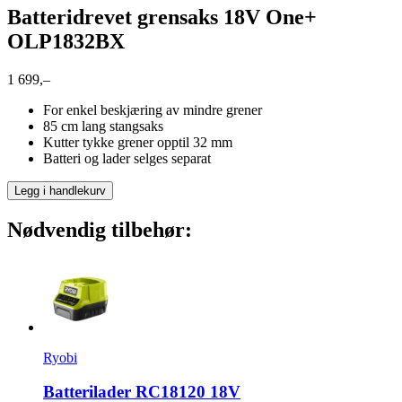
Batteridrevet grensaks 18V One+
OLP1832BX
1 699,–
For enkel beskjæring av mindre grener
85 cm lang stangsaks
Kutter tykke grener opptil 32 mm
Batteri og lader selges separat
Legg i handlekurv
Nødvendig tilbehør:
Ryobi
Batterilader RC18120 18V