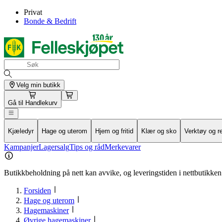
Privat
Bonde & Bedrift
Velg min butikk
Gå til
Handlekurv
Kjæledyr
Hage og uterom
Hjem og fritid
Klær og sko
Verktøy og r
Kampanjer
Lagersalg
Tips og råd
Merkevarer
Butikkbeholdning på nett kan avvike, og leveringstiden i nettbutikken 
Forsiden
Hage og uterom
Hagemaskiner
Øvrige hagemaskiner