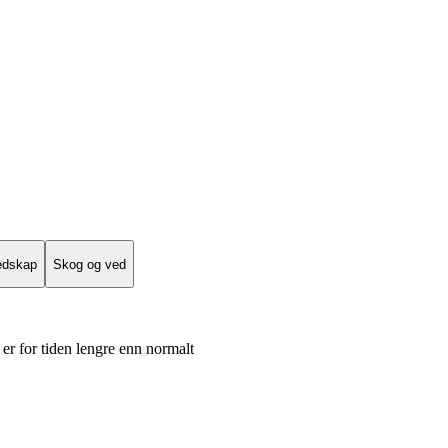
edskap
Skog og ved
er for tiden lengre enn normalt