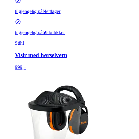
tilgjengelig på
Nettlager
tilgjengelig på
69 butikker
Stihl
Visir med hørselvern
999,–