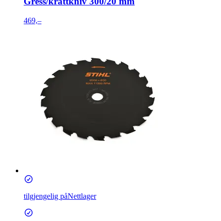
Gress/krattkniv 300/20 mm
469,–
tilgjengelig på
Nettlager