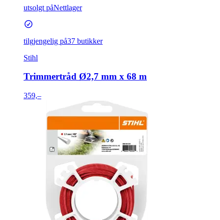
utsolgt på
Nettlager
tilgjengelig på
37 butikker
Stihl
Trimmertråd Ø2,7 mm x 68 m
359,–