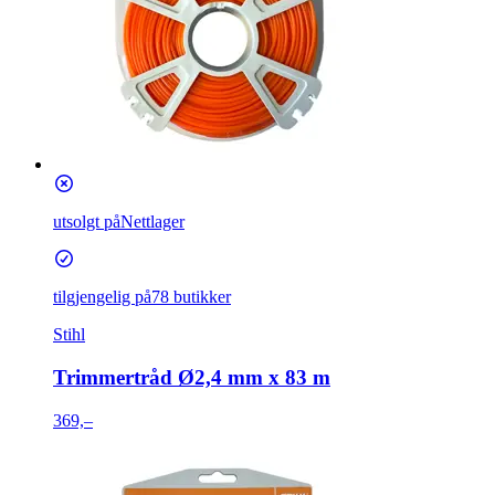
utsolgt på
Nettlager
tilgjengelig på
78 butikker
Stihl
Trimmertråd Ø2,4 mm x 83 m
369,–