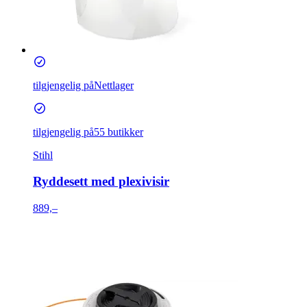
tilgjengelig på
Nettlager
tilgjengelig på
55 butikker
Stihl
Ryddesett med plexivisir
889,–