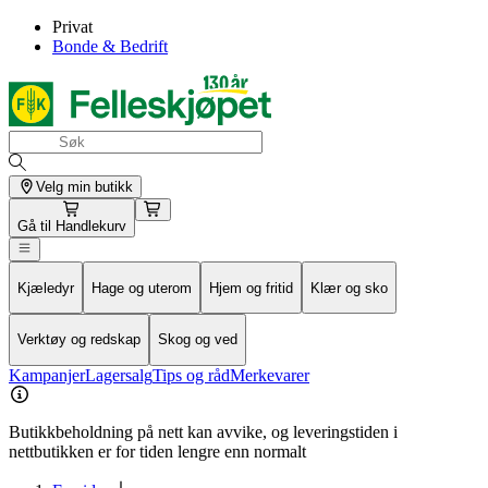
Privat
Bonde & Bedrift
Velg min butikk
Gå til
Handlekurv
Kjæledyr
Hage og uterom
Hjem og fritid
Klær og sko
Verktøy og redskap
Skog og ved
Kampanjer
Lagersalg
Tips og råd
Merkevarer
Butikkbeholdning på nett kan avvike, og leveringstiden i
nettbutikken er for tiden lengre enn normalt