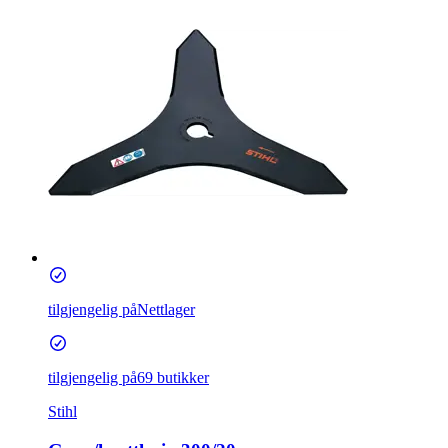
tilgjengelig på
Nettlager
tilgjengelig på
69 butikker
Stihl