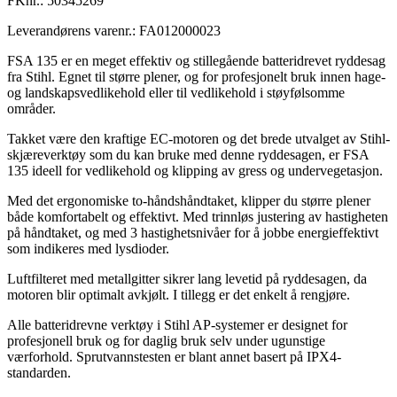
FKnr.:
50345269
Leverandørens varenr.:
FA012000023
FSA 135 er en meget effektiv og stillegående batteridrevet ryddesag
fra Stihl. Egnet til større plener, og for profesjonelt bruk innen hage-
og landskapsvedlikehold eller til vedlikehold i støyfølsomme
områder.
Takket være den kraftige EC-motoren og det brede utvalget av Stihl-
skjæreverktøy som du kan bruke med denne ryddesagen, er FSA
135 ideell for vedlikehold og klipping av gress og undervegetasjon.
Med det ergonomiske to-håndshåndtaket, klipper du større plener
både komfortabelt og effektivt. Med trinnløs justering av hastigheten
på håndtaket, og med 3 hastighetsnivåer for å jobbe energieffektivt
som indikeres med lysdioder.
Luftfilteret med metallgitter sikrer lang levetid på ryddesagen, da
motoren blir optimalt avkjølt. I tillegg er det enkelt å rengjøre.
Alle batteridrevne verktøy i Stihl AP-systemer er designet for
profesjonell bruk og for daglig bruk selv under ugunstige
værforhold. Sprutvannstesten er blant annet basert på IPX4-
standarden.