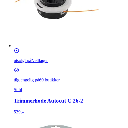
utsolgt på
Nettlager
tilgjengelig på
69 butikker
Stihl
Trimmerhode Autocut C 26-2
539,–