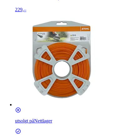
229,–
utsolgt på
Nettlager