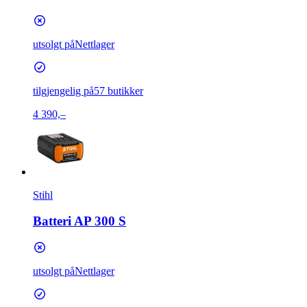
utsolgt på
Nettlager
tilgjengelig på
57 butikker
4 390,–
Stihl
Batteri AP 300 S
utsolgt på
Nettlager