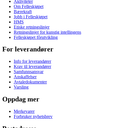
Aktiviteter
Om Felleskjøpet
Bærekraft
Jobb i Felleskjøpet
HMS
Etiske retningslinjer
Retningslinjer for kunstig intellingens
Felleskjøpet fôrutvikling
For leverandører
Info for leverandører
Krav til leverandører
Samfunnsansvar
Anskaffelser
Avtaledokumenter
Varsling
Oppdag mer
Merkevarer
Forbruker nyhetsbrev