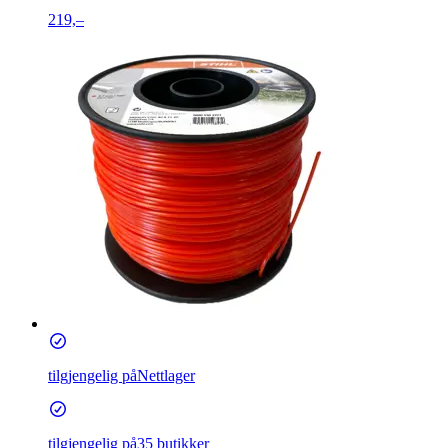
219,–
tilgjengelig på
Nettlager
tilgjengelig på
35 butikker