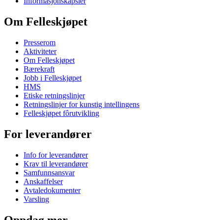
Informasjonskapsler
Om Felleskjøpet
Presserom
Aktiviteter
Om Felleskjøpet
Bærekraft
Jobb i Felleskjøpet
HMS
Etiske retningslinjer
Retningslinjer for kunstig intellingens
Felleskjøpet fôrutvikling
For leverandører
Info for leverandører
Krav til leverandører
Samfunnsansvar
Anskaffelser
Avtaledokumenter
Varsling
Oppdag mer