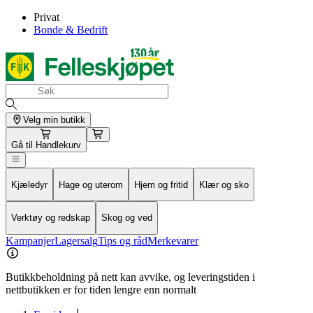
Privat
Bonde & Bedrift
Velg min butikk
Gå til
Handlekurv
Kjæledyr
Hage og uterom
Hjem og fritid
Klær og sko
Verktøy og redskap
Skog og ved
Kampanjer
Lagersalg
Tips og råd
Merkevarer
Butikkbeholdning på nett kan avvike, og leveringstiden i
nettbutikken er for tiden lengre enn normalt