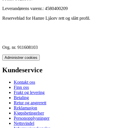
Leverandørens varenr.:
4580400209
Reserveblad for Hamre Ljåorv rett og slått profil.
Org. nr. 911608103
Administrer cookies
Kundeservice
Kontakt oss
Finn oss
Frakt og levering
Betaling
Retur og angrerett
Reklamasjon
Kjøpsbetingelser
Personopplysninger
Nettsvindel