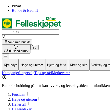
Privat
Bonde & Bedrift
Velg min butikk
Gå til
Handlekurv
Kjæledyr
Hage og uterom
Hjem og fritid
Klær og sko
Verktøy og r
Kampanjer
Lagersalg
Tips og råd
Merkevarer
Butikkbeholdning på nett kan avvike, og leveringstiden i nettbutikken 
Forsiden
Hage og uterom
Hagestell
Hageredskap