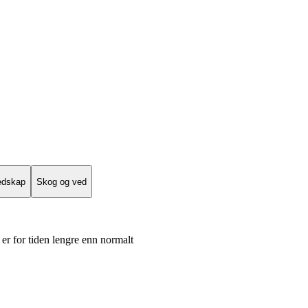
edskap
Skog og ved
er for tiden lengre enn normalt