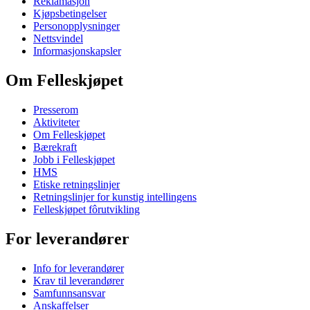
Reklamasjon
Kjøpsbetingelser
Personopplysninger
Nettsvindel
Informasjonskapsler
Om Felleskjøpet
Presserom
Aktiviteter
Om Felleskjøpet
Bærekraft
Jobb i Felleskjøpet
HMS
Etiske retningslinjer
Retningslinjer for kunstig intellingens
Felleskjøpet fôrutvikling
For leverandører
Info for leverandører
Krav til leverandører
Samfunnsansvar
Anskaffelser